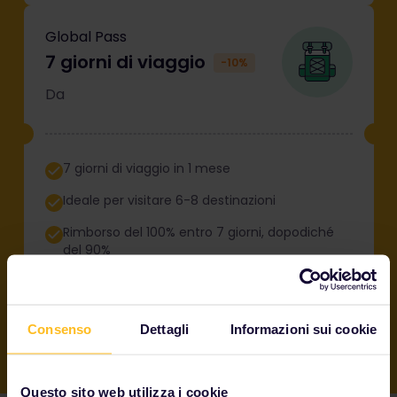
Global Pass
7 giorni di viaggio
-10%
Da
7 giorni di viaggio in 1 mese
Ideale per visitare 6-8 destinazioni
Rimborso del 100% entro 7 giorni, dopodiché
del 90%
Consenso
Dettagli
Informazioni sui cookie
Questo sito web utilizza i cookie