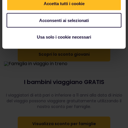
Accetta tutti i cookie
25% di sconto per i giovani
Acconsenti ai selezionati
I viaggiatori di età compresa tra i 12 e i 27 anni possono
viaggiare con un Pass Giovani, disponibile al 25 % in meno
rispetto al prezzo del Pass Adulti standard.
Usa solo i cookie necessari
Scopri lo sconto giovani
I bambini viaggiano GRATIS
I viaggiatori di età pari o inferiore a 11 anni alla data di inizio
del viaggio possono viaggiare gratuitamente utilizzando il
nostro sconto per famiglie.
Visualizza sconto per famiglie