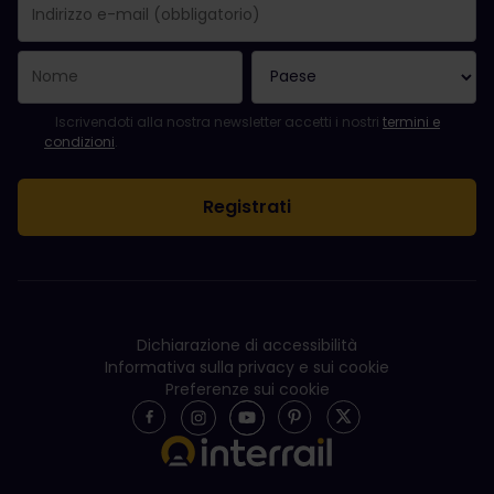
La registrazione è avvenuta con successo.
Il campo "Indirizzo e-mail" è obbligatorio.
L'indirizzo e-mail non è valido.
Si è verificato un errore durante l'iscrizione alla newsletter. Ripro
Sei già iscritto a questa newsletter!
Per iscriversi alla newsletter, accettare i termini e le condizioni.
Iscrivendoti alla nostra newsletter accetti i nostri
termini e
condizioni
.
Dichiarazione di accessibilità
Informativa sulla privacy e sui cookie
Preferenze sui cookie