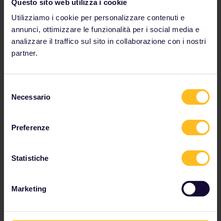
Questo sito web utilizza i cookie
Utilizziamo i cookie per personalizzare contenuti e
annunci, ottimizzare le funzionalità per i social media e
analizzare il traffico sul sito in collaborazione con i nostri
Mangiare e fare shopping
partner.
Il turismo è aumentato quasi ovunque e ad oggi può
essere difficile trovare un bel ristorante o un negozio
Selezione
di souvenir con prezzi contenuti. Per vivere
Necessario
del
un'esperienza più autentica e pagare meno, opta per
consenso
i posti scelti dalla gente del luogo.
Preferenze
Più opzioni economiche per shopping e cibo
Statistiche
Marketing
Consigli dalla nostra community