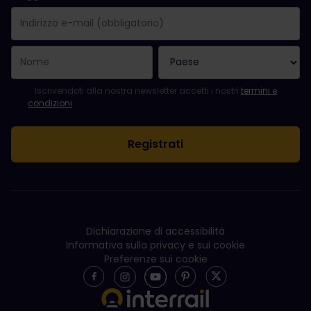
La registrazione è avvenuta con successo.
Il campo "Indirizzo e-mail" è obbligatorio.
L'indirizzo e-mail non è valido.
Si è verificato un errore durante l'iscrizione alla newsletter. Ripro
Sei già iscritto a questa newsletter!
Per iscriversi alla newsletter, accettare i termini e le condizioni.
Iscrivendoti alla nostra newsletter accetti i nostri
termini e
condizioni
.
Dichiarazione di accessibilità
Informativa sulla privacy e sui cookie
Preferenze sui cookie