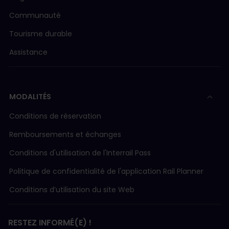
FART (Ferrovie Autolinee Regionali Ticinesi)
Communauté
Tourisme durable
FW (Frauenfeld–Will-Bahn)
Assistance
LEB (Chemin de Fer Lausanne-Echallens-Bercher)
MODALITÉS
MBC (Transports de la région Morges-Bière-Coss
Conditions de réservation
Remboursements et échanges
MGB (Matterhorn-Gotthard-Bahn)
Conditions d'utilisation de l'Interrail Pass
MOB (Chemin de fer Montreux-Oberland Bernois)
Politique de confidentialité de l'application Rail Planner
Conditions d’utilisation du site Web
MVR (Transport Montreux–Vevey-Riviera)
RESTEZ INFORMÉ(E) !
NStCM (Chemin de fer Nyon-St.Cergue-Morez)