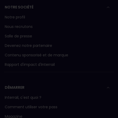
Tåg i Bergslagen
Régional (R
ASM (Aare Seeland mobil)
NOTRE SOCIÉTÉ
Länstrafiken i Norrbotten
Bus 20 Lule
AVA (Aargau Verkehr AG)
Notre profil
Nous recrutons
BLM (Bergbahn Lauterbrunnen-Mürren)
Salle de presse
Devenez notre partenaire
BLS/SBB
Contenu sponsorisé et de marque
BLS (BLS AG)
Rapport d'impact d'Interrail
Bateau BLS
DÉMARRER
BOB (Berner Oberland Bahn)
Interrail, c'est quoi ?
Comment utiliser votre pass
CJ (Chemins de fer du Jura)
Magazine