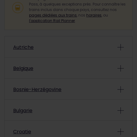
Pass, à quelques exceptions près. Pour connaître les
trains inclus dans chaque pays, consultez nos
pages dédiées aux trains
, nos
horaires
, ou
l'application Rail Planner
.
Autriche
Trains couverts par le Pass en
Autriche
Belgique
Trains couverts par le Pass en
Belgique
Compagnies ferroviaires
Bosnie-Herzégovine
Trains couverts par le Pass en
Bosnie-
Société
T
Bulgarie
Herzégovine
T
Trains couverts par le Pass en
Bulgarie
Croatie
Société
Types de trains inclus