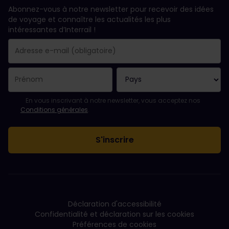
Abonnez-vous à notre newsletter pour recevoir des idées
de voyage et connaître les actualités les plus
RA (RegionAlps SA)
intéressantes d’Interrail !
RBS (Regionalverkehr Bern–Solothurn)
RhB (Rhätische Bahn)
Votre abonnement a bien été pris en compte.
Le champ adresse e-mail est obligatoire.
L'adresse e-mail n'est pas valide !
L'inscription à la newsletter a échoué. Veuillez réessayer ultéri
Vous êtes déjà abonné(e) à cette newsletter.
Veuillez accepter les conditions générales pour vous inscrire à l
En vous inscrivant à notre newsletter, vous acceptez nos
Conditions générales
.
SOB (Südostbahn AG)
SSIF (Société Subalpine des Entreprises Ferroviaire
THURBO (THURBO AG)
Déclaration d'accessibilité
TMR (Transports de Martigny et Régions)
Confidentialité et déclaration sur les cookies
Préférences de cookies