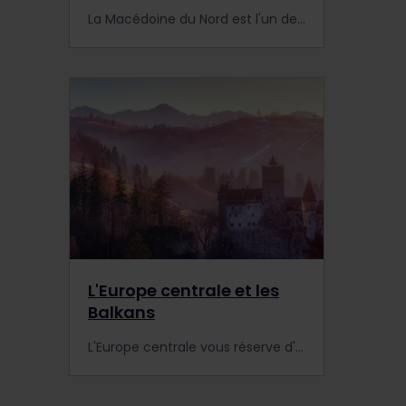
La Macédoine du Nord est l'un des trésors cachés du continent européen. Explorez ce pays des Balkans à l'aide d'un Pass Interrail et découvrez ses principaux sites et événements.
L'Europe centrale et les
Balkans
L'Europe centrale vous réserve d'innombrables surprises ! Voyagez en train avec Interrail pour découvrir villes pleines de charme et paysages à couper le souffle. Quelle sera votre prochaine destination ?