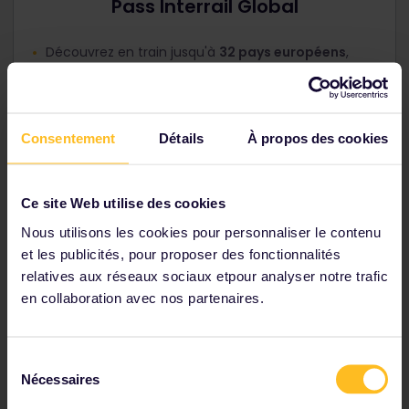
Pass Interrail Global
Découvrez en train jusqu'à
32 pays européens
,
dont
la Macédoine du Nord
.
Réductions disponibles pour les jeunes, les seniors
et les familles.
Consentement
Détails
À propos des cookies
Tarifs à partir de 194 €
Voir le Pass Global
→
Ce site Web utilise des cookies
Nous utilisons les cookies pour personnaliser le contenu
et les publicités, pour proposer des fonctionnalités
Conseils et astuces
relatives aux réseaux sociaux etpour analyser notre trafic
en collaboration avec nos partenaires.
Sélection
Nécessaires
du
consentement