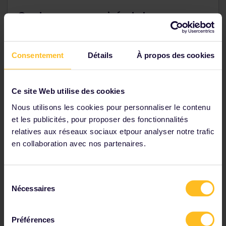
Contenu sponsorisé et de marque
Le contenu sponsorisé et de marque proposé par
Eurail
vous permet une intégration naturelle et
efficace sur nos plateformes. Nous vous aiderons à
Consentement
Détails
À propos des cookies
établir votre marque et à toucher des milliers de
passionnés de voyage dans le monde entier. Vous
pouvez faire passer votre message par le biais
d'articles sponsorisés sur des thèmes particuliers, de
Ce site Web utilise des cookies
la publicité native, une activation de marque ou un
Nous utilisons les cookies pour personnaliser le contenu
concept sur mesure.
et les publicités, pour proposer des fonctionnalités
relatives aux réseaux sociaux etpour analyser notre trafic
en collaboration avec nos partenaires.
En savoir plus
Sélection
Nécessaires
du
consentement
Parmi nos partenaires
Préférences