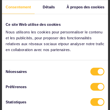
Consentement
Détails
À propos des cookies
Vous permet de voyager en train dans
32 pays
européens
, dont
l'Autriche
Réductions disponibles pour les jeunes, les seniors
Ce site Web utilise des cookies
et les familles
Nous utilisons les cookies pour personnaliser le contenu
Tarifs à partir de 212 €
et les publicités, pour proposer des fonctionnalités
relatives aux réseaux sociaux etpour analyser notre trafic
Voir le Pass Global →
en collaboration avec nos partenaires.
Sélection
Conseils et astuces pour
Nécessaires
du
consentement
l'Autriche
Préférences
Statistiques
Les principales gares ferroviaires