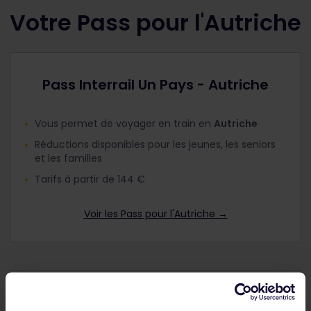
Votre Pass pour l'Autriche
Pass Interrail Un Pays - Autriche
Vous permet de voyager en train en
Autriche
Réductions disponibles pour les jeunes, les seniors
et les familles
Tarifs à partir de 144 €
Voir les Pass pour l'Autriche →
Pass Interrail Global