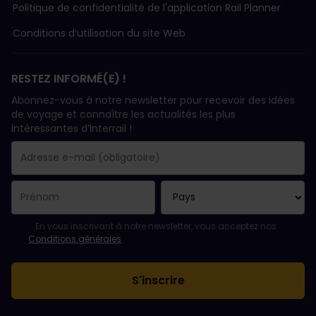
Politique de confidentialité de l'application Rail Planner
Conditions d’utilisation du site Web
RESTEZ INFORMÉ(E) !
Abonnez-vous à notre newsletter pour recevoir des idées
de voyage et connaître les actualités les plus
intéressantes d’Interrail !
Votre abonnement a bien été pris en compte.
Le champ adresse e-mail est obligatoire.
L'adresse e-mail n'est pas valide !
L'inscription à la newsletter a échoué. Veuillez réessayer ultéri
Vous êtes déjà abonné(e) à cette newsletter.
Veuillez accepter les conditions générales pour vous inscrire à l
En vous inscrivant à notre newsletter, vous acceptez nos
Conditions générales
.