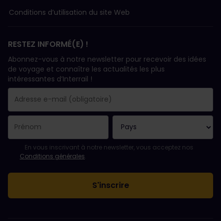
Conditions d’utilisation du site Web
RESTEZ INFORMÉ(E) !
Abonnez-vous à notre newsletter pour recevoir des idées
de voyage et connaître les actualités les plus
intéressantes d’Interrail !
Votre abonnement a bien été pris en compte.
Le champ adresse e-mail est obligatoire.
L'adresse e-mail n'est pas valide !
L'inscription à la newsletter a échoué. Veuillez réessayer ultéri
Vous êtes déjà abonné(e) à cette newsletter.
Veuillez accepter les conditions générales pour vous inscrire à l
En vous inscrivant à notre newsletter, vous acceptez nos
Conditions générales
.