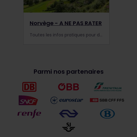
Norvège - A NE PAS RATER
Toutes les infos pratiques pour découvrir la Norvège en train : les sites à visiter, les trains, les avantages supplémentaires du pass ou encore la recherche d'hébergement.
Parmi nos partenaires