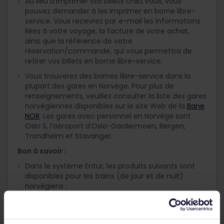
Au lieu d’imprimer vos billets chez vous, vous
pouvez demander à les imprimer en borne libre-
service. Vous recevrez par e-mail les informations
liées à votre voyage, la facture de votre achat,
ainsi que la référence de votre
réservation/commande, qui vous permettra de
retirer vos billets en borne libre-service.
Vous trouverez des bornes libre-service dans la
plupart des gares en Norvège. Pour plus de
renseignements, veuillez consulter la liste des gares
norvégiennes disponibles sur le site Web de la
Bane
NOR
. Les gares avec personnel en Norvège sont
Oslo S, l’aéroport d’Oslo-Gardermoen, Bergen,
Trondheim et Stavanger.
Bon à savoir :
Dans le système Entur, les produits suivants sont
disponibles pour les trains (de jour et de nuit)
norvégiens :
Standard
: réservation de siège normale
Premium
: réservation de siège surclassé