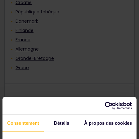
Croatie
République tchèque
Danemark
Finlande
France
Allemagne
Grande-Bretagne
Grèce
Hongrie
Italie
Lituanie
Consentement
Détails
À propos des cookies
Macédoine du Nord
Norvège