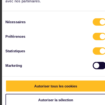
avec nos partenaires.
Gare du Nord
Gare d'Austerlitz
Bercy
Sélection
Nécessaires
Gare de l'Est
du
consentement
Montparnasse
Préférences
Saint-Lazare
Les principales gares françaises disposent
Statistiques
d'aménagements modernes, notamment :
Casiers
Marketing
Distributeurs automatiques de billets et bureaux de
change
Restaurants et cafés
Point d'informations
Autoriser tous les cookies
Ascenseurs, escaliers mécaniques et accès pour
les passagers handicapés
Autoriser la sélection