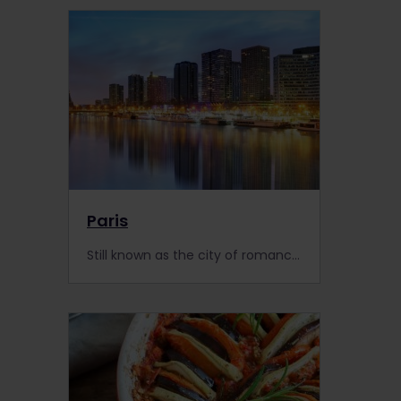
Paris
Still known as the city of romance for lovers and adventurers, Paris is a one-stop destination for the train travellers in Europe. With an Interrail Pass, you can see the best places Paris has to offer and get local tips from fellow train travellers across Europe.