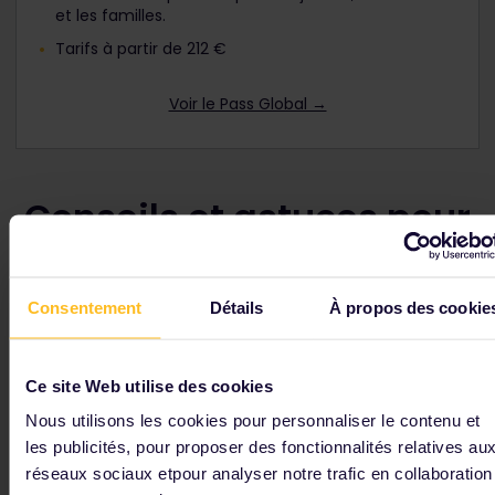
et les familles.
Tarifs à partir de 212 €
Voir le Pass Global →
Conseils et astuces pour
la France
Consentement
Détails
À propos des cookie
Principales gares françaises
Ce site Web utilise des cookies
Paris compte plusieurs centres ferroviaires qui
desservent la plupart des principales villes de France.
Nous utilisons les cookies pour personnaliser le contenu et
Les principales gares de Paris sont :
les publicités, pour proposer des fonctionnalités relatives au
Gare de Lyon
réseaux sociaux etpour analyser notre trafic en collaboration