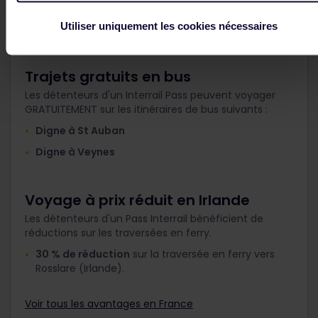
Utiliser uniquement les cookies nécessaires
Trajets gratuits en bus
Les détenteurs d'un Interrail Pass peuvent voyager
GRATUITEMENT sur les itinéraires de bus suivants :
Digne à St Auban
Digne à Veynes
Voyage à prix réduit en Irlande
Les détenteurs d'un Pass Interrail bénéficient de
réductions sur les traversées en ferry.
30 % de réduction
sur la traversée en ferry vers
Rosslare (Irlande).
Voir tous les avantages en France