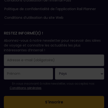
Conditions d'utilisation de l'Interrail Pass
Politique de confidentialité de l'application Rail Planner
Conditions d’utilisation du site Web
RESTEZ INFORMÉ(E) !
Abonnez-vous à notre newsletter pour recevoir des idées
de voyage et connaître les actualités les plus
intéressantes d’Interrail !
Votre abonnement a bien été pris en compte.
Le champ adresse e-mail est obligatoire.
L'adresse e-mail n'est pas valide !
L'inscription à la newsletter a échoué. Veuillez réessayer ultéri
Vous êtes déjà abonné(e) à cette newsletter.
Veuillez accepter les conditions générales pour vous inscrire à l
En vous inscrivant à notre newsletter, vous acceptez nos
Conditions générales
.