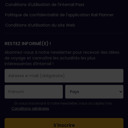
Conditions d'utilisation de l'Interrail Pass
Politique de confidentialité de l'application Rail Planner
Conditions d’utilisation du site Web
RESTEZ INFORMÉ(E) !
Abonnez-vous à notre newsletter pour recevoir des idées
de voyage et connaître les actualités les plus
intéressantes d’Interrail !
Votre abonnement a bien été pris en compte.
Le champ adresse e-mail est obligatoire.
L'adresse e-mail n'est pas valide !
L'inscription à la newsletter a échoué. Veuillez réessayer ultéri
Vous êtes déjà abonné(e) à cette newsletter.
Veuillez accepter les conditions générales pour vous inscrire à l
En vous inscrivant à notre newsletter, vous acceptez nos
Conditions générales
.