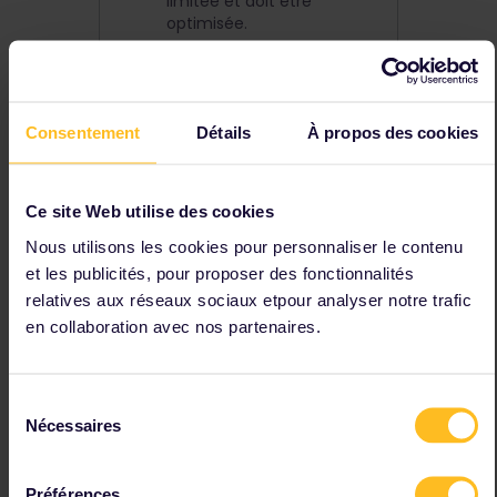
limitée et doit être
optimisée.
De nombreuses étapes pour
accomplir les tâches
Nous visons à réduire le
Consentement
Détails
À propos des cookies
nombre d’étapes et à
rendre les tâches plus
simples et intuitives.
Orientation de l’écran dans
Ce site Web utilise des cookies
l’application
Nous utilisons les cookies pour personnaliser le contenu
Il n’est actuellement pas
et les publicités, pour proposer des fonctionnalités
possible de faire pivoter
relatives aux réseaux sociaux etpour analyser notre trafic
votre appareil et d’utiliser
en collaboration avec nos partenaires.
une orientation d’écran en
mode paysage.
Achat d'un pass
Sélection
La saisie de vos
Nécessaires
du
informations personnelles
consentement
dans notre processus de
paiement peut ne pas
Préférences