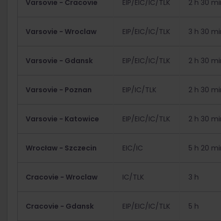
Varsovie - Cracovie
EIP/EIC/IC/TLK
2 h 30 m
Varsovie - Wroclaw
EIP/EIC/IC/TLK
3 h 30 m
Varsovie - Gdansk
EIP/EIC/IC/TLK
2 h 30 mi
Varsovie - Poznan
EIP/IC/TLK
2 h 30 mi
Varsovie - Katowice
EIP/EIC/IC/TLK
2 h 30 mi
Wrocław - Szczecin
EIC/IC
5 h 20 mi
Cracovie - Wroclaw
IC/TLK
3 h
Cracovie - Gdansk
EIP/EIC/IC/TLK
5 h