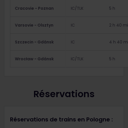
Cracovie - Poznan
IC/TLK
5 h
Varsovie - Olsztyn
IC
2 h 40 m
Szczecin - Gdánsk
IC
4 h 40 m
Wrocław - Gdánsk
IC/TLK
5 h
Réservations
Réservations de trains en Pologne :