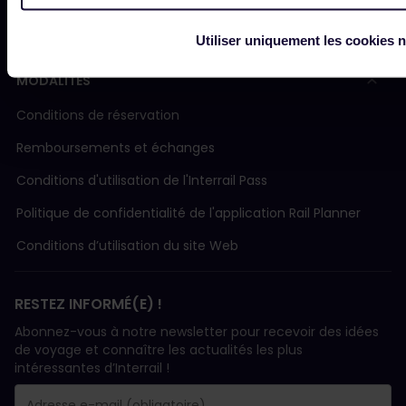
Assistance
Utiliser uniquement les cookies 
MODALITÉS
Conditions de réservation
Remboursements et échanges
Conditions d'utilisation de l'Interrail Pass
Politique de confidentialité de l'application Rail Planner
Conditions d’utilisation du site Web
RESTEZ INFORMÉ(E) !
Abonnez-vous à notre newsletter pour recevoir des idées
de voyage et connaître les actualités les plus
intéressantes d’Interrail !