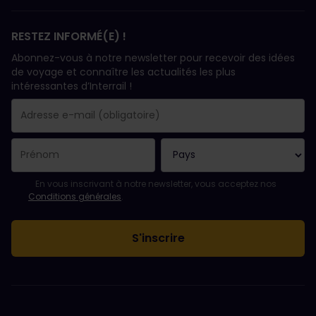
RESTEZ INFORMÉ(E) !
Abonnez-vous à notre newsletter pour recevoir des idées
de voyage et connaître les actualités les plus
intéressantes d’Interrail !
Votre abonnement a bien été pris en compte.
Le champ adresse e-mail est obligatoire.
L'adresse e-mail n'est pas valide !
L'inscription à la newsletter a échoué. Veuillez réessayer ultéri
Vous êtes déjà abonné(e) à cette newsletter.
Veuillez accepter les conditions générales pour vous inscrire à l
En vous inscrivant à notre newsletter, vous acceptez nos
Conditions générales
.