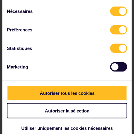
Sélection
pages presse et marketing.
Nécessaires
du
Demandes presse et marketing
consentement
Préférences
Statistiques
Emplois
Nous sommes régulièrement à la recherche de
Marketing
nouveaux talents désireux de rejoindre notre service
client, ainsi que nos bureaux situés à Utrecht aux
Pays-Bas.
Voir les postes à pourvoir
Autoriser tous les cookies
Autoriser la sélection
Utiliser uniquement les cookies nécessaires
Actus