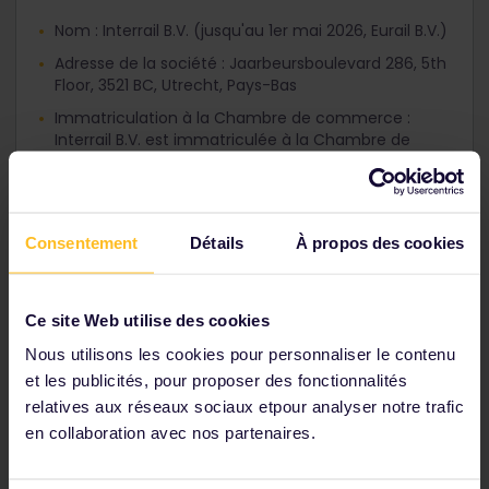
Nom : Interrail B.V. (jusqu'au 1er mai 2026, Eurail B.V.)
Adresse de la société : Jaarbeursboulevard 286, 5th
Floor, 3521 BC, Utrecht, Pays-Bas
Immatriculation à la Chambre de commerce :
Interrail B.V. est immatriculée à la Chambre de
commerce des Pays-Bas sous le numéro 30206952
Numéro de TVA : 815367132B01
Consentement
Détails
À propos des cookies
Nous découvrir
Ce site Web utilise des cookies
Nous utilisons les cookies pour personnaliser le contenu
et les publicités, pour proposer des fonctionnalités
relatives aux réseaux sociaux etpour analyser notre trafic
Presse
en collaboration avec nos partenaires.
Votre société ou vous-même souhaitez travailler
avec Interrail ? Découvrez comment faire sur nos