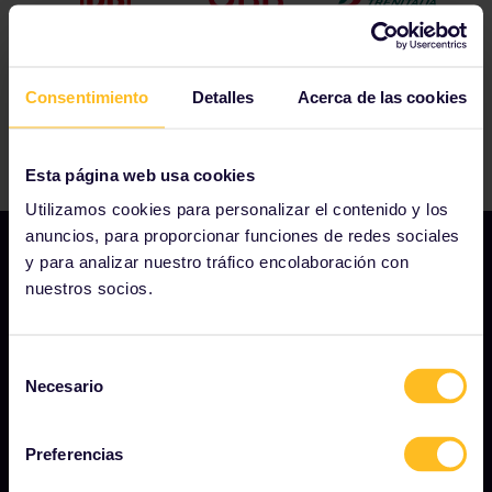
Consentimiento
Detalles
Acerca de las cookies
Esta página web usa cookies
Utilizamos cookies para personalizar el contenido y los
anuncios, para proporcionar funciones de redes sociales
y para analizar nuestro tráfico encolaboración con
nuestros socios.
NUESTRA COMPAÑÍA
Quiénes somos
Selección
Necesario
de
Carreras profesionales
consentimiento
Sala de prensa
Preferencias
Conviértete en uno de nuestros socios