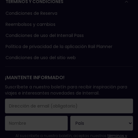
TÉRMINOS Y CONDICIONES
Condiciones de Reserva
Reembolsos y cambios
Condiciones de uso del Interrail Pass
Política de privacidad de la aplicación Rail Planner
Condiciones de uso del sitio web
¡MANTENTE INFORMADO!
Suscríbete a nuestro boletín para recibir inspiración para
viajes e interesantes novedades de Interrail.
Se suscribió con éxito.
El campo de dirección de email es obligatorio.
La dirección de email no es válida.
Ha habido un fallo al suscribirte al boletín. Vuelve a intentarlo
¡Ya te has suscrito a este boletín!
Acepta los términos y condiciones para suscribirte al boletín in
Al suscribirte a nuestro boletín, aceptas nuestros
términos y