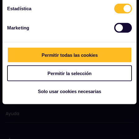
Contenido patrocinado y de marca
Estadística
Informe de impacto de Interrail
Marketing
EMPEZAR
Permitir todas las cookies
¿Qué es Interrail?
Cómo usar su pase
Permitir la selección
Revista
Comunidad
Solo usar cookies necesarias
Turismo sostenible
Ayuda