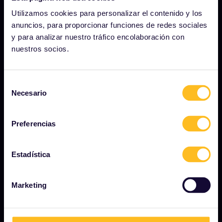
Quiénes somos
Utilizamos cookies para personalizar el contenido y los
Carreras profesionales
anuncios, para proporcionar funciones de redes sociales
Sala de prensa
y para analizar nuestro tráfico encolaboración con
nuestros socios.
Conviértete en uno de nuestros socios
Contenido patrocinado y de marca
Selección
Informe de impacto de Interrail
Necesario
de
consentimiento
Preferencias
EMPEZAR
¿Qué es Interrail?
Estadística
Cómo usar su pase
Marketing
Revista
Comunidad