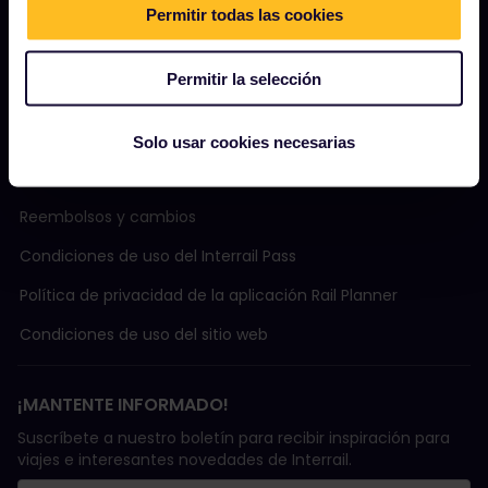
Turismo sostenible
Permitir todas las cookies
Ayuda
Permitir la selección
TÉRMINOS Y CONDICIONES
Solo usar cookies necesarias
Condiciones de Reserva
Reembolsos y cambios
Condiciones de uso del Interrail Pass
Política de privacidad de la aplicación Rail Planner
Condiciones de uso del sitio web
¡MANTENTE INFORMADO!
Suscríbete a nuestro boletín para recibir inspiración para
viajes e interesantes novedades de Interrail.