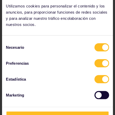
Utilizamos cookies para personalizar el contenido y los
anuncios, para proporcionar funciones de redes sociales
y para analizar nuestro tráfico encolaboración con
nuestros socios.
Selección
Necesario
Admira las maravillas de otra época en Roma,
de
Florencia, Venecia y Verona.
consentimiento
Preferencias
Descubre Italia
Estadística
Puro romanticismo
Marketing