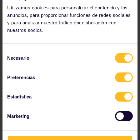
Ruta sugerida
Utilizamos cookies para personalizar el contenido y los
De:
Interlaken Ost
anuncios, para proporcionar funciones de redes sociales
Para:
Berna
y para analizar nuestro tráfico encolaboración con
Tiempo promedio de viaje:
57 minutos
nuestros socios.
Transbordos:
0
Reserva de asientos
no obligatoria
Selección
Necesario
Ve las conexiones de trenes y las opciones de
de
reserva en el
horario
.
consentimiento
Preferencias
Beneficios del pase
Disfruta
de viajes gratuitos
con tu Pase en
los
Estadística
servicios de BLS Lake Cruise
y recorre las aguas
azul turquesa de los lagos Brienz y Thun.
Marketing
El Casco Antiguo de Berna bajo un manto de nieve