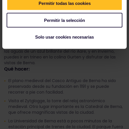
Permitir todas las cookies
Berna, Suiza
Permitir la selección
Por qué vale la pena la visita:
Solo usar cookies necesarias
La belleza de Berna, la capital de Suiza, te sorprenderá. Es
idílica sin importar la estación: en verano, puedes nadar en
las aguas de un azul brillante del río Aare, y en invierno,
puedes ir en trineo en la colina Gurten y disfrutar de las
vistas de Berna.
Qué hacer:
El plano medieval del Casco Antiguo de Berna ha sido
preservado desde su fundación en 1191 y se puede
recorrer a pie con facilidad.
Visita el Zytglogge, la torre del reloj astronómico
medieval. Otro lugar importante es la Catedral de Berna,
que ofrece magníficas vistas de la ciudad.
La Universidad de Berna está a pocos minutos de la
estación principal de trenes de la ciudad. El parque fuera