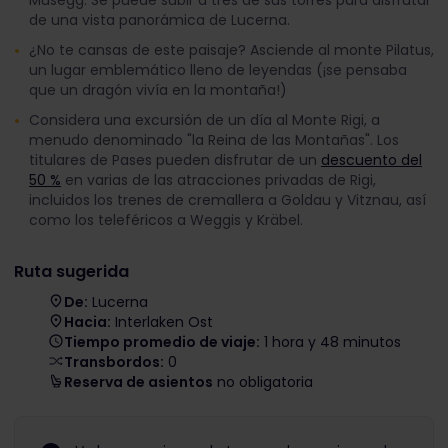
Musegg. Se puede subir a tres de sus torres para disfrutar
de una vista panorámica de Lucerna.
¿No te cansas de este paisaje? Asciende al monte Pilatus,
un lugar emblemático lleno de leyendas (¡se pensaba
que un dragón vivía en la montaña!)
Considera una excursión de un día al Monte Rigi, a
menudo denominado "la Reina de las Montañas". Los
titulares de Pases pueden disfrutar de un
descuento del
50 %
en varias de las atracciones privadas de Rigi,
incluidos los trenes de cremallera a Goldau y Vitznau, así
como los teleféricos a Weggis y Kräbel.
Ruta sugerida
De:
Lucerna
Hacia:
Interlaken Ost
Tiempo promedio de viaje:
1 hora y 48 minutos
Transbordos:
0
Reserva de asientos
no obligatoria