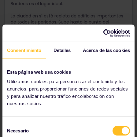
Burdeos es el lugar ideal.
La ciudad en sí está repleta de edificios importantes
de todos los periodos. Sube hasta la punta del
campanario de la
Catedral de Burdeos
(Cathédrale
Saint-André) para disfrutar de una vista espectacular
de la ciudad. En el
Museo de las Bellas Artes de
Burdeos
(Musée des Beaux-Arts de Bordeaux) podrás
Consentimiento
Detalles
Acerca de las cookies
ver una gran colección de obras maestras de
pintores europeos famosos.
Esta página web usa cookies
Visita el Mercado de los Capuchinos (Marché
Utilizamos cookies para personalizar el contenido y los
des Capucins) un sábado por la mañana
anuncios, para proporcionar funciones de redes sociales
para comer ostras frescas acompañadas de
y para analizar nuestro tráfico encolaboración con
vino blanco.
nuestros socios.
Selección
Necesario
de