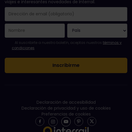
viajes e interesantes novedades de Interrail.
Se suscribió con éxito.
El campo de dirección de email es obligatorio.
La dirección de email no es válida.
Ha habido un fallo al suscribirte al boletín. Vuelve a intentarlo
¡Ya te has suscrito a este boletín!
Acepta los términos y condiciones para suscribirte al boletín in
Al suscribirte a nuestro boletín, aceptas nuestros
términos y
condiciones
.
Declaración de accesibilidad
Declaración de privacidad y uso de cookies
Preferencias de cookies