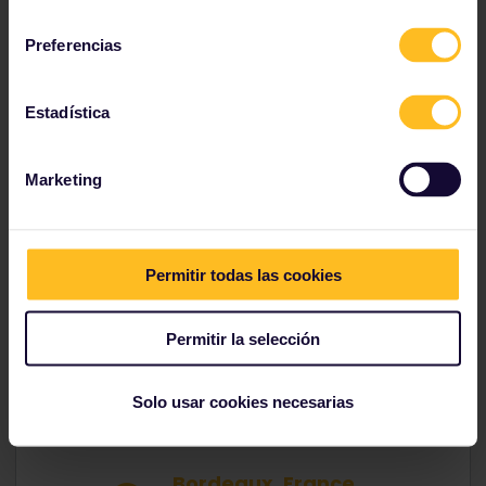
consentimiento
Preferencias
Estadística
Marketing
Permitir todas las cookies
De Burdeos a Carcasona
Permitir la selección
Tiempo de viaje:
2h58m
Cambio:
0
Solo usar cookies necesarias
Reserva necesaria:
Bordeaux, France