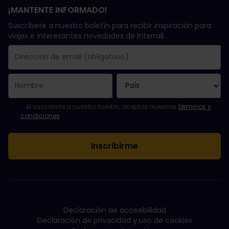
¡MANTENTE INFORMADO!
Suscríbete a nuestro boletín para recibir inspiración para
viajes e interesantes novedades de Interrail.
Se suscribió con éxito.
El campo de dirección de email es obligatorio.
La dirección de email no es válida.
Ha habido un fallo al suscribirte al boletín. Vuelve a intentarlo
¡Ya te has suscrito a este boletín!
Acepta los términos y condiciones para suscribirte al boletín in
Al suscribirte a nuestro boletín, aceptas nuestros
términos y
condiciones
.
Declaración de accesibilidad
Declaración de privacidad y uso de cookies