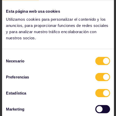
El
túnel Grič
, que alguna vez fue un
Esta página web usa cookies
refugio antiaéreo durante la Segunda
Guerra Mundial, ahora alberga
Utilizamos cookies para personalizar el contenido y los
instalaciones de arte durante todo el
anuncios, para proporcionar funciones de redes sociales
año, bajo la Ciudad Alta de Zagreb.
y para analizar nuestro tráfico encolaboración con
nuestros socios.
Selección
Necesario
de
consentimiento
Preferencias
Estadística
Marketing