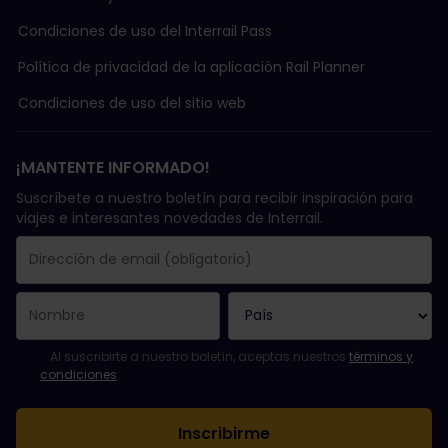
Condiciones de uso del Interrail Pass
Política de privacidad de la aplicación Rail Planner
Condiciones de uso del sitio web
¡MANTENTE INFORMADO!
Suscríbete a nuestro boletín para recibir inspiración para
viajes e interesantes novedades de Interrail.
Se suscribió con éxito.
El campo de dirección de email es obligatorio.
La dirección de email no es válida.
Ha habido un fallo al suscribirte al boletín. Vuelve a intentarlo
¡Ya te has suscrito a este boletín!
Acepta los términos y condiciones para suscribirte al boletín in
Al suscribirte a nuestro boletín, aceptas nuestros
términos y
condiciones
.