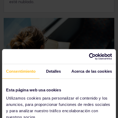
esté nublado.
Consentimiento
Detalles
Acerca de las cookies
Esta página web usa cookies
Disfruta de un espectáculo en vivo
Utilizamos cookies para personalizar el contenido y los
Los días lluviosos son el momento perfecto para
anuncios, para proporcionar funciones de redes sociales
disfrutar de un poco de cultura. Consulta la
y para analizar nuestro tráfico encolaboración con
programación local para ver teatro en vivo, grupos
nuestros socios.