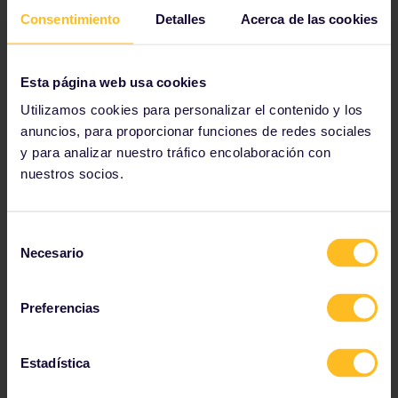
abajo hasta el
Puente Sant'Angelo
. Cruza el puente
Consentimiento
Detalles
Acerca de las cookies
y llegarás al
castillo de Sant'Angelo
. Construido
originariamente como mausoleo para el emperador
Adriano, más tarde se utilizó como fortaleza papal y
prisión.
Esta página web usa cookies
Utilizamos cookies para personalizar el contenido y los
anuncios, para proporcionar funciones de redes sociales
y para analizar nuestro tráfico encolaboración con
nuestros socios.
Selección
Necesario
de
consentimiento
Preferencias
Estadística