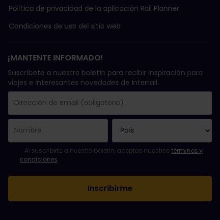
Política de privacidad de la aplicación Rail Planner
Condiciones de uso del sitio web
¡MANTENTE INFORMADO!
Suscríbete a nuestro boletín para recibir inspiración para
viajes e interesantes novedades de Interrail.
Se suscribió con éxito.
El campo de dirección de email es obligatorio.
La dirección de email no es válida.
Ha habido un fallo al suscribirte al boletín. Vuelve a intentarlo
¡Ya te has suscrito a este boletín!
Acepta los términos y condiciones para suscribirte al boletín in
Al suscribirte a nuestro boletín, aceptas nuestros
términos y
condiciones
.