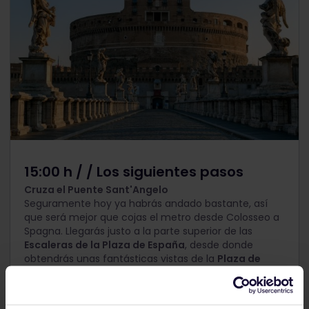
15:00 h / / Los siguientes pasos
Cruza el Puente Sant'Angelo
Seguramente hoy ya habrás andado bastante, así
que será mejor que cojas el metro desde Colosseo a
Spagna. Llegarás justo a la parte superior de las
Escaleras de la Plaza de España
, desde donde
obtendrás unas fantásticas vistas de la
Plaza de
España
y de su fuente.
Dirígete al oeste hacia el Tíber y síguelo corriente