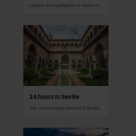
Explore the highlights of Lisbon in only 24 hours. You're sure to fall in love with this charming city!
24 hours in Seville
Get charmed by beautiful Seville! Spend 24 hours in Seville and see the best the city has to offer!