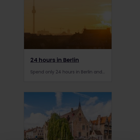
24 hours in Berlin
Spend only 24 hours in Berlin and enjoy the city like a local. Add Berlin to your Interrail itinerary and you won't regret it!