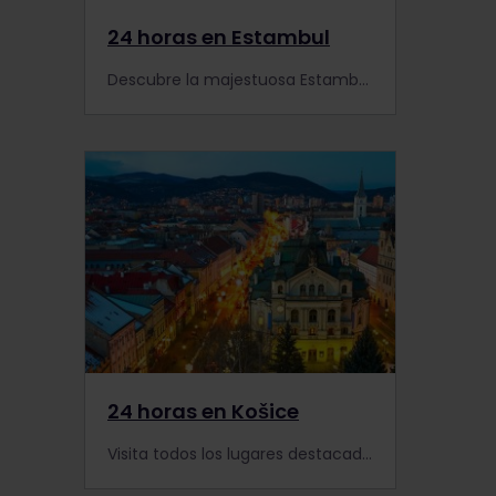
24 horas en Estambul
Descubre la majestuosa Estambul con Interrail y deléitate con la rica historia de la ciudad y su inigualable historia.
24 horas en Košice
Visita todos los lugares destacados de Košice en solo 24 horas. ¡Seguro que te enamorarás de la segunda ciudad más grande de Eslovaquia!