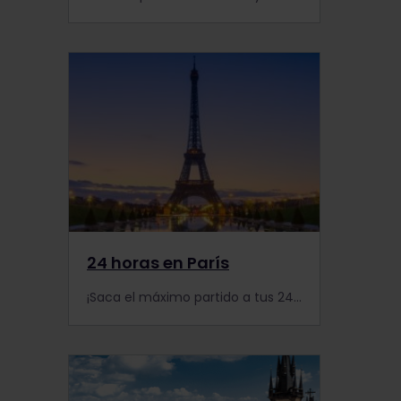
24 horas en París
¡Saca el máximo partido a tus 24 horas en París! Te enseñaremos todos los lugares destacados y parecerá que lo conoces como si llevases allí una semana.