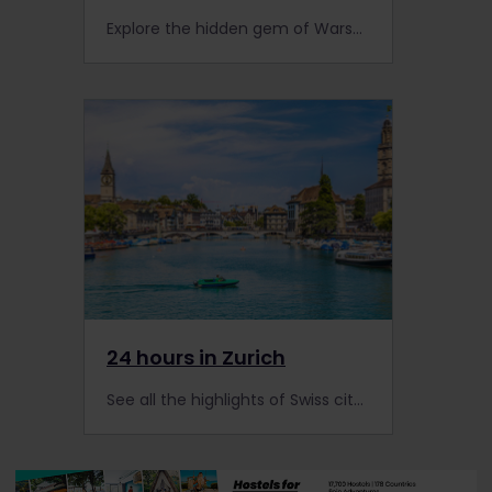
Explore the hidden gem of Warsaw, with its colourful buildings, historical streets and impressive skyline filling our imaginations every day.
24 hours in Zurich
See all the highlights of Swiss city Zurich in 24 hours. Go there with Interrail and make sure you don't miss a thing!