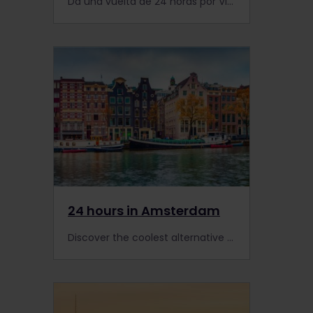
Da una vuelta de 24 horas por Viena con Interrail y ocupa el día con el mejor arte, palacios, café y mucho más.
24 hours in Amsterdam
Discover the coolest alternative places to visit during a trip to Amsterdam.