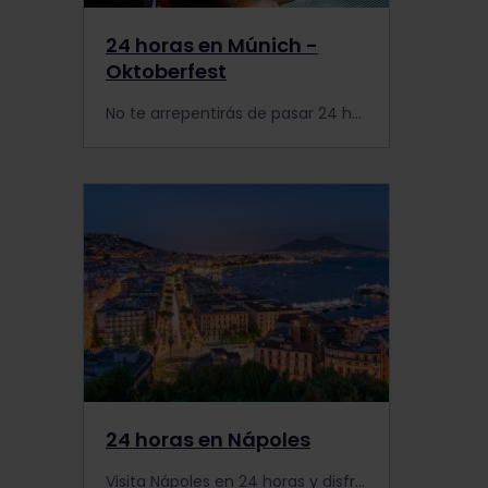
24 horas en Múnich -
Oktoberfest
No te arrepentirás de pasar 24 horas en Múnich durante el Oktoberfest. Con baile, cerveza alemana y salchichas, ¡prepárate para pasarlo como nunca!
24 horas en Nápoles
Visita Nápoles en 24 horas y disfruta de su rica historia, su increíble comida y el famoso volcán Vesubio.