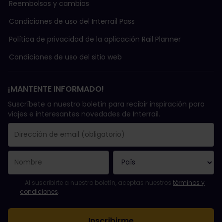
Reembolsos y cambios
Condiciones de uso del Interrail Pass
Política de privacidad de la aplicación Rail Planner
Condiciones de uso del sitio web
¡MANTENTE INFORMADO!
Suscríbete a nuestro boletín para recibir inspiración para
viajes e interesantes novedades de Interrail.
Se suscribió con éxito.
El campo de dirección de email es obligatorio.
La dirección de email no es válida.
Ha habido un fallo al suscribirte al boletín. Vuelve a intentarlo
¡Ya te has suscrito a este boletín!
Acepta los términos y condiciones para suscribirte al boletín in
Al suscribirte a nuestro boletín, aceptas nuestros
términos y
condiciones
.