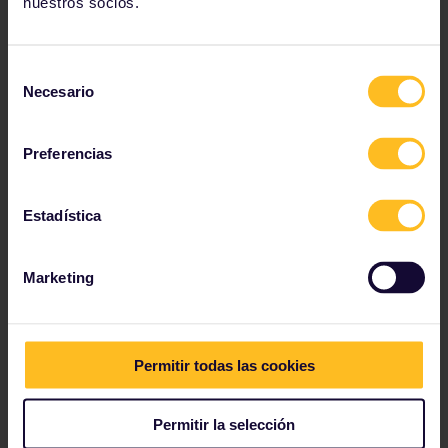
nuestros socios.
Asiento reclinable: aprox. 49 € por persona
Compartimento privado máx. 6 personas: aprox
Selección
249 €
Necesario
de
consentimiento
Preferencias
Instalaciones y servicios
Estadística
Aire acondicionado
Marketing
Instalaciones para discapacitados
Portaequipajes
Enchufes
Permitir todas las cookies
Wi-Fi
Permitir la selección
Las instalaciones pueden variar en cada servicio.