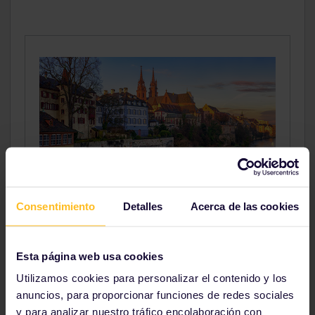
Consentimiento
Detalles
Acerca de las cookies
Basilea
Visita la capital de la cultura suiza, un lugar
rebosante de riqueza cultural e histórica con
Esta página web usa cookies
numerosas atracciones artísticas y un
Utilizamos cookies para personalizar el contenido y los
ambiente muy agradable.
anuncios, para proporcionar funciones de redes sociales
y para analizar nuestro tráfico encolaboración con