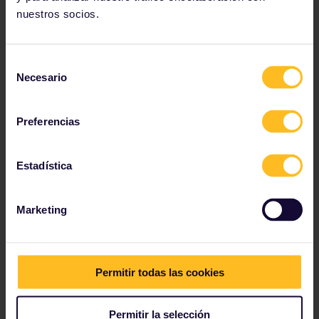
nuestros socios.
Selección
Necesario
de
consentimiento
Preferencias
Estadística
Zúrich
La ciudad cuenta con los locales nocturnos
Marketing
más animados del país, ofreciéndote una
amplia selección en el casco antiguo de la
ciudad.
Permitir todas las cookies
Permitir la selección