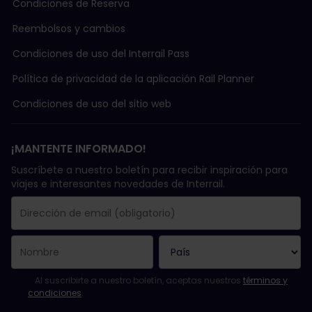
Condiciones de Reserva
Reembolsos y cambios
Condiciones de uso del Interrail Pass
Política de privacidad de la aplicación Rail Planner
Condiciones de uso del sitio web
¡MANTENTE INFORMADO!
Suscríbete a nuestro boletín para recibir inspiración para
viajes e interesantes novedades de Interrail.
Se suscribió con éxito.
El campo de dirección de email es obligatorio.
La dirección de email no es válida.
Ha habido un fallo al suscribirte al boletín. Vuelve a intentarlo
¡Ya te has suscrito a este boletín!
Acepta los términos y condiciones para suscribirte al boletín in
Al suscribirte a nuestro boletín, aceptas nuestros
términos y
condiciones
.