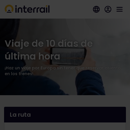
Viaje de 10 días de
última hora
¡Haz un viaje por Europa sin tener que reservar asiento
en los trenes!
La ruta