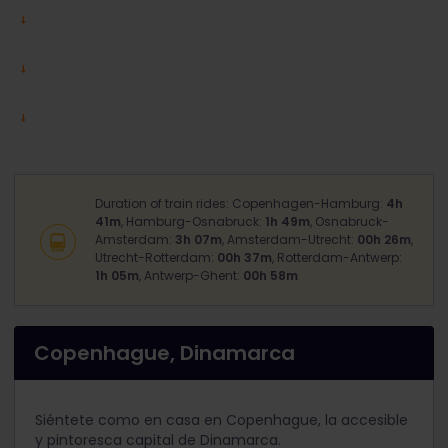
Duration of train rides: Copenhagen-Hamburg:
4h
41m
, Hamburg-Osnabruck:
1h 49m
, Osnabruck-
Amsterdam:
3h 07m
, Amsterdam-Utrecht:
00h 26m
,
Utrecht-Rotterdam:
00h 37m
, Rotterdam-Antwerp:
1h 05m
, Antwerp-Ghent:
00h 58m
Copenhague, Dinamarca
Siéntete como en casa en Copenhague, la accesible
y pintoresca capital de Dinamarca.