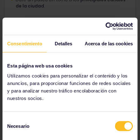
de la ciudad
.
Visita la
casa de Ana Frank
, donde Ana y su familia
se escondieron durante la Segunda Guerra Mundial.
Consentimiento
Detalles
Acerca de las cookies
Pasea por el
barrio rojo
para ver su lado más
sórdido.
Esta página web usa cookies
Utilizamos cookies para personalizar el contenido y los
anuncios, para proporcionar funciones de redes sociales
y para analizar nuestro tráfico encolaboración con
nuestros socios.
Selección
Necesario
de
consentimiento