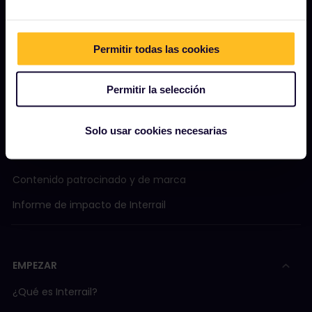
Permitir todas las cookies
NUESTRA COMPAÑÍA
Quiénes somos
Permitir la selección
Carreras profesionales
Sala de prensa
Solo usar cookies necesarias
Conviértete en uno de nuestros socios
Contenido patrocinado y de marca
Informe de impacto de Interrail
EMPEZAR
¿Qué es Interrail?