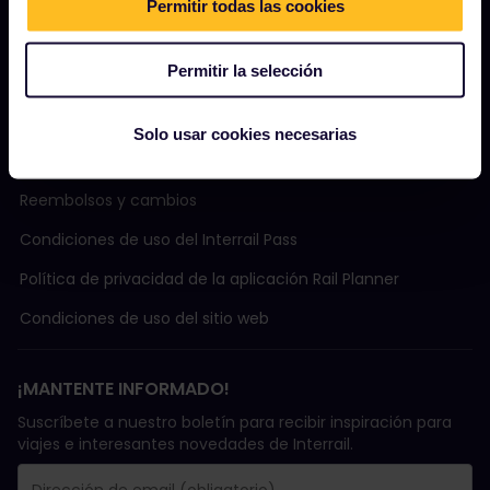
Permitir todas las cookies
Ayuda
Permitir la selección
TÉRMINOS Y CONDICIONES
Solo usar cookies necesarias
Condiciones de Reserva
Reembolsos y cambios
Condiciones de uso del Interrail Pass
Política de privacidad de la aplicación Rail Planner
Condiciones de uso del sitio web
¡MANTENTE INFORMADO!
Suscríbete a nuestro boletín para recibir inspiración para
viajes e interesantes novedades de Interrail.