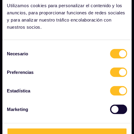
Utilizamos cookies para personalizar el contenido y los
Carreras profesionales
anuncios, para proporcionar funciones de redes sociales
Sala de prensa
y para analizar nuestro tráfico encolaboración con
nuestros socios.
Conviértete en uno de nuestros socios
Contenido patrocinado y de marca
Selección
Informe de impacto de Interrail
Necesario
de
consentimiento
Preferencias
EMPEZAR
¿Qué es Interrail?
Estadística
Cómo usar su pase
Revista
Marketing
Comunidad
Turismo sostenible