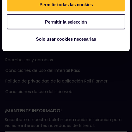
Turismo sostenible
Permitir todas las cookies
Ayuda
Permitir la selección
TÉRMINOS Y CONDICIONES
Solo usar cookies necesarias
Condiciones de Reserva
Reembolsos y cambios
Condiciones de uso del Interrail Pass
Política de privacidad de la aplicación Rail Planner
Condiciones de uso del sitio web
¡MANTENTE INFORMADO!
Suscríbete a nuestro boletín para recibir inspiración para
viajes e interesantes novedades de Interrail.