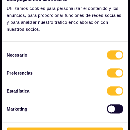
Quiénes somos
Utilizamos cookies para personalizar el contenido y los
Carreras profesionales
anuncios, para proporcionar funciones de redes sociales
Sala de prensa
y para analizar nuestro tráfico encolaboración con
nuestros socios.
Conviértete en uno de nuestros socios
Contenido patrocinado y de marca
Selección
Informe de impacto de Interrail
Necesario
de
consentimiento
Preferencias
EMPEZAR
¿Qué es Interrail?
Estadística
Cómo usar su pase
Marketing
Revista
Comunidad