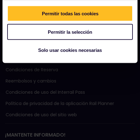
Comunidad
Permitir todas las cookies
Turismo sostenible
Ayuda
Permitir la selección
Solo usar cookies necesarias
TÉRMINOS Y CONDICIONES
Condiciones de Reserva
Reembolsos y cambios
Condiciones de uso del Interrail Pass
Política de privacidad de la aplicación Rail Planner
Condiciones de uso del sitio web
¡MANTENTE INFORMADO!