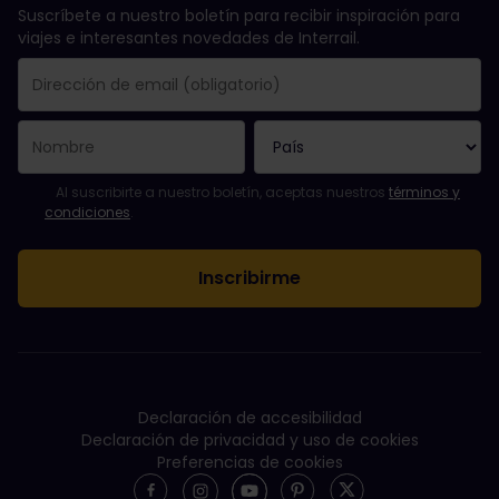
Suscríbete a nuestro boletín para recibir inspiración para
viajes e interesantes novedades de Interrail.
Se suscribió con éxito.
El campo de dirección de email es obligatorio.
La dirección de email no es válida.
Ha habido un fallo al suscribirte al boletín. Vuelve a intentarlo
¡Ya te has suscrito a este boletín!
Acepta los términos y condiciones para suscribirte al boletín in
Al suscribirte a nuestro boletín, aceptas nuestros
términos y
condiciones
.
Declaración de accesibilidad
Declaración de privacidad y uso de cookies
Preferencias de cookies