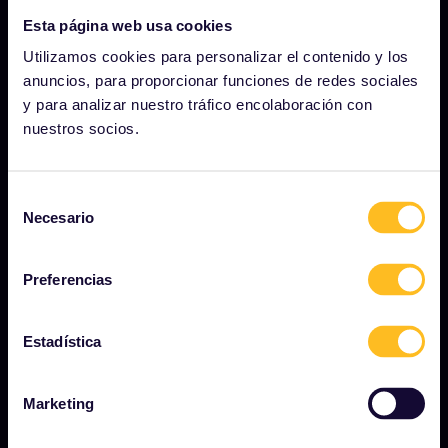
NUESTRA COMPAÑÍA
Esta página web usa cookies
Utilizamos cookies para personalizar el contenido y los
Quiénes somos
anuncios, para proporcionar funciones de redes sociales
Carreras profesionales
y para analizar nuestro tráfico encolaboración con
nuestros socios.
Sala de prensa
Conviértete en uno de nuestros socios
Selección
Contenido patrocinado y de marca
Necesario
de
Informe de impacto de Interrail
consentimiento
Preferencias
EMPEZAR
Estadística
¿Qué es Interrail?
Cómo usar su pase
Marketing
Revista