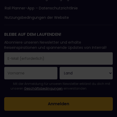
Rail Planner-App – Datenschutzrichtlinie
Nutzungsbedingungen der Website
BLEIBE AUF DEM LAUFENDEN!
Abonniere unseren Newsletter und erhalte
Reiseinspirationen und spannende Updates von Interrail!
Sie haben sich erfolgreich angemeldet.
Das Feld „E-Mail-Adresse“ ist ein Pflichtfeld!
Diese E-Mail-Adresse ist ungültig!
Beim Abonnieren des Newsletters ist ein Fehler aufgetreten. Bit
Du hast diesen Newsletter bereits abonniert!
Bitte stimme den Allgemeinen Geschäftsbedingungen zu, um de
Mit der Anmeldung für unseren Newsletter erklärst du dich mit
unseren
Geschäftsbedingungen
einverstanden.