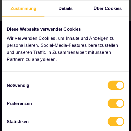
Zustimmung
Details
Über Cookies
Diese Webseite verwendet Cookies
Wir verwenden Cookies, um Inhalte und Anzeigen zu
personalisieren, Social-Media-Features bereitzustellen
UNSER UNTERNEHMEN
und unseren Traffic in Zusammenarbeit mitunseren
Partnern zu analysieren.
Über uns
Stellenangebote
Einwilligungsauswahl
Pressebereich
Notwendig
Unser Partner werden
Gesponserte &amp; Markeninhalte
Präferenzen
Interrail-Folgenbericht
Statistiken