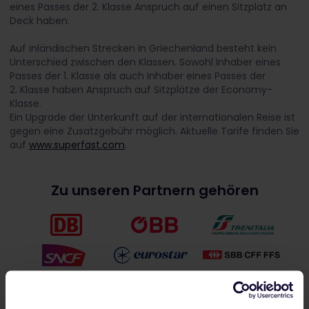
eines Passes der 2. Klasse Anspruch auf einen Sitzplatz an
Deck haben.
Auf inländischen Strecken in Griechenland besteht kein
Unterschied zwischen den Klassen. Sowohl Inhaber eines
Passes der 1.
Klasse als auch Inhaber eines Passes der
2.
Klasse haben Anspruch auf Sitzplätze der Economy-
Klasse.
Ein Upgrade der Unterkunft auf der internationalen Reise ist
gegen eine Zusatzgebühr möglich. Aktuelle Tarife finden Sie
auf
www.superfast.com
.
Zu unseren Partnern gehören