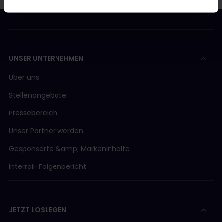
UNSER UNTERNEHMEN
Über uns
Stellenangebote
Pressebereich
Unser Partner werden
Gesponserte &amp; Markeninhalte
Interrail-Folgenbericht
JETZT LOSLEGEN