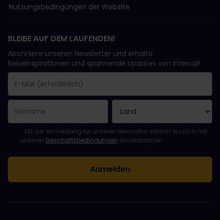
Nutzungsbedingungen der Website
BLEIBE AUF DEM LAUFENDEN!
Abonniere unseren Newsletter und erhalte
Reiseinspirationen und spannende Updates von Interrail!
Sie haben sich erfolgreich angemeldet.
Das Feld „E-Mail-Adresse“ ist ein Pflichtfeld!
Diese E-Mail-Adresse ist ungültig!
Beim Abonnieren des Newsletters ist ein Fehler aufgetreten. Bit
Du hast diesen Newsletter bereits abonniert!
Bitte stimme den Allgemeinen Geschäftsbedingungen zu, um de
Mit der Anmeldung für unseren Newsletter erklärst du dich mit
unseren
Geschäftsbedingungen
einverstanden.