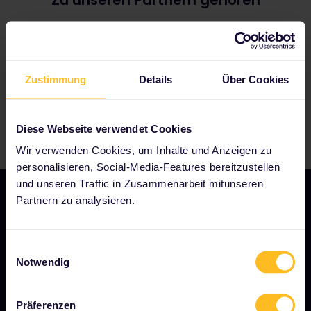
Zu unseren Partnern gehören
Zustimmung
Details
Über Cookies
Diese Webseite verwendet Cookies
Wir verwenden Cookies, um Inhalte und Anzeigen zu
personalisieren, Social-Media-Features bereitzustellen
und unseren Traffic in Zusammenarbeit mitunseren
Partnern zu analysieren.
UNSER UNTERNEHMEN
Einwilligungsauswahl
Notwendig
Über uns
Stellenangebote
Präferenzen