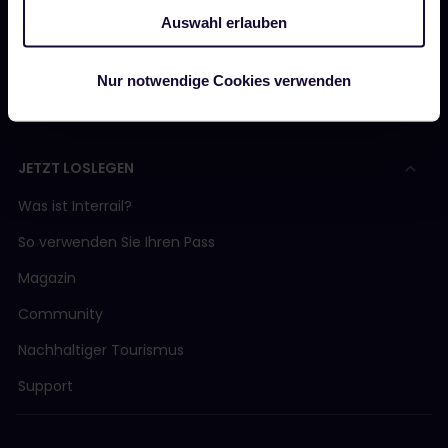
Unser Partner werden
Auswahl erlauben
Gesponserte &amp; Markeninhalte
Interrail-Folgenbericht
Nur notwendige Cookies verwenden
JETZT LOSLEGEN
Was ist Interrail?
So verwenden Sie Ihren Pass
Magazin
Community
Nachhaltiger Tourismus
Support