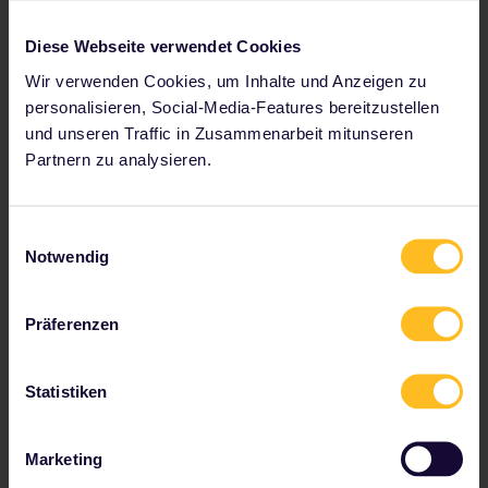
Diese Webseite verwendet Cookies
Wir verwenden Cookies, um Inhalte und Anzeigen zu
personalisieren, Social-Media-Features bereitzustellen
und unseren Traffic in Zusammenarbeit mitunseren
Partnern zu analysieren.
6. Vidin, Bulgarien
Einwilligungsauswahl
Verbringe während deines Aufenthalts in dieser Stadt
Notwendig
am Fluss ein wenig Zeit an der Donau zum
Entspannen. Besichtige aber auch unbedingt die
Festung Baba Vida und die beeindruckenden
Präferenzen
Belogradchik-Felsen, die nur eine Stunde entfernt
sind.
Statistiken
Von Vidin aus bist du mit dem Zug in unter 5 Stunden
in Sofia, der Hauptstadt Bulgariens.
Marketing