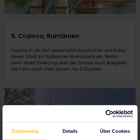
5. Craiova, Rumänien
Tauche in die tief verwurzelte Geschichte und Kultur
dieser Stadt im Südwesten Rumäniens ein. Nimm
dann einen Direktzug über die Grenze nach Bulgarien.
Die Fahrt nach Vidin dauert nur 3 Stunden.
Zustimmung
Details
Über Cookies