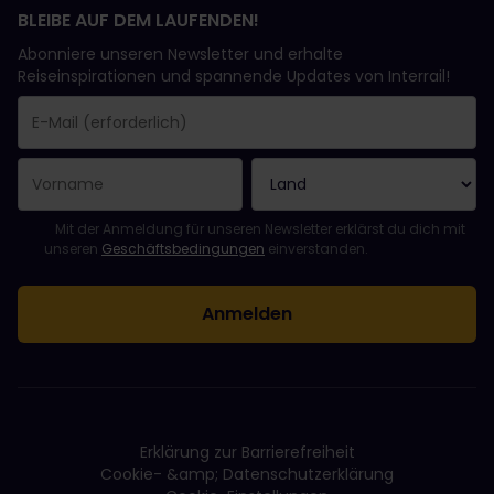
BLEIBE AUF DEM LAUFENDEN!
Abonniere unseren Newsletter und erhalte
Reiseinspirationen und spannende Updates von Interrail!
Sie haben sich erfolgreich angemeldet.
Das Feld „E-Mail-Adresse“ ist ein Pflichtfeld!
Diese E-Mail-Adresse ist ungültig!
Beim Abonnieren des Newsletters ist ein Fehler aufgetreten. Bit
Du hast diesen Newsletter bereits abonniert!
Bitte stimme den Allgemeinen Geschäftsbedingungen zu, um de
Mit der Anmeldung für unseren Newsletter erklärst du dich mit
unseren
Geschäftsbedingungen
einverstanden.
Erklärung zur Barrierefreiheit
Cookie- &amp; Datenschutzerklärung