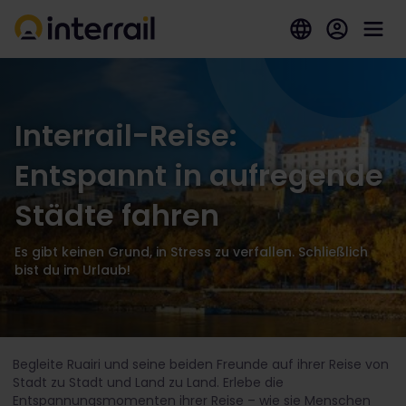
Interrail-Reise:
Entspannt in aufregende
Städte fahren
Es gibt keinen Grund, in Stress zu verfallen. Schließlich
bist du im Urlaub!
Begleite Ruairi und seine beiden Freunde auf ihrer Reise von
Stadt zu Stadt und Land zu Land. Erlebe die
Entspannungsmomenten ihrer Reise – wie sie Menschen