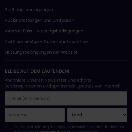
Buchungsbedingungen
Rückerstattungen und Umtausch
Interrail-Pass - Nutzungsbedingungen
Rail Planner-App – Datenschutzrichtlinie
Nutzungsbedingungen der Website
BLEIBE AUF DEM LAUFENDEN!
Abonniere unseren Newsletter und erhalte
Reiseinspirationen und spannende Updates von Interrail!
Sie haben sich erfolgreich angemeldet.
Das Feld „E-Mail-Adresse“ ist ein Pflichtfeld!
Diese E-Mail-Adresse ist ungültig!
Beim Abonnieren des Newsletters ist ein Fehler aufgetreten. Bit
Du hast diesen Newsletter bereits abonniert!
Bitte stimme den Allgemeinen Geschäftsbedingungen zu, um de
Mit der Anmeldung für unseren Newsletter erklärst du dich mit