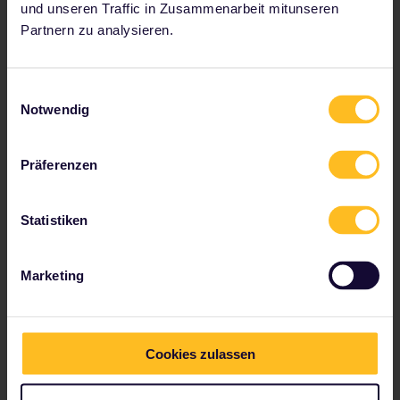
Kurort Rathen
und unseren Traffic in Zusammenarbeit mitunseren
Partnern zu analysieren.
0h 11m
Bad Schandau,
Einwilligungsauswahl
Germany
Notwendig
Bad Schandau
Präferenzen
Reservierung
1h 49m
Statistiken
optional
Prague, Czech
Marketing
Republic
Prague Hlavni Nadrazi
Cookies zulassen
Reservierung
2h 28m