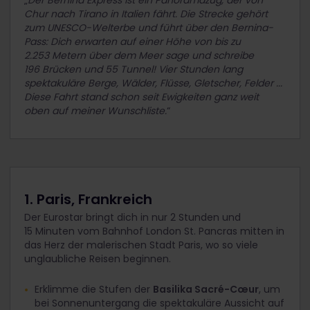
„
Der Bernina Express ist ein Panoramazug, der von
Chur nach Tirano in Italien fährt. Die Strecke gehört
zum UNESCO-Welterbe und führt über den Bernina-
Pass: Dich erwarten auf einer Höhe von bis zu
2.253 Metern über dem Meer sage und schreibe
196 Brücken und 55 Tunnel! Vier Stunden lang
spektakuläre Berge, Wälder, Flüsse, Gletscher, Felder ...
Diese Fahrt stand schon seit Ewigkeiten ganz weit
oben auf meiner Wunschliste.
“
1. Paris, Frankreich
Der Eurostar bringt dich in nur 2 Stunden und
15 Minuten vom Bahnhof London St. Pancras mitten in
das Herz der malerischen Stadt Paris, wo so viele
unglaubliche Reisen beginnen.
Erklimme die Stufen der
Basilika Sacré-Cœur
, um
bei Sonnenuntergang die spektakuläre Aussicht auf