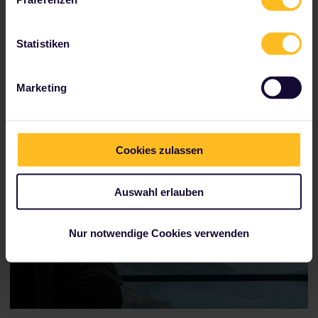
Die Reise von Zürich HB nach Luzern dauert
Statistiken
50 Minuten. Fahre von der Anlegestelle direkt
gegenüber vom Bahnhof in Luzern aus über
den See nach Weggis oder Vitznau und
Marketing
nimm dort eine Seilbahn zur Spitze des Bergs
Rigi.
Cookies zulassen
Auswahl erlauben
Nur notwendige Cookies verwenden