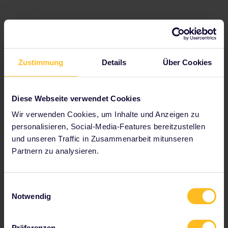
4. Zürich, Schweiz
Entdecke die vielseitigen Facetten von Zürich, einer
Zustimmung
Details
Über Cookies
der lebenswertesten Städte der Welt, die von der
schicken Bankenwelt bis hin zu einer coolen
Alternativkultur so ziemlich alles zu bieten hat.
Diese Webseite verwendet Cookies
Nimm dir Zeit und erkunde die Stadt zu Fuß: Täglich
Wir verwenden Cookies, um Inhalte und Anzeigen zu
beginnen um 11:00 Uhr kostenlose Stadtführungen
personalisieren, Social-Media-Features bereitzustellen
am
Paradeplatz
.
und unseren Traffic in Zusammenarbeit mitunseren
Statte
Zürich-West
einen Besuch ab, dem alten
Partnern zu analysieren.
Industrieviertel der Stadt mit einem ganz eigenen,
spröden Charme.
Fahre von Luzern aus mit dem Boot und
Einwilligungsauswahl
anschließend mit der Seilbahn auf die Spitze des
Notwendig
Bergs
Rigi
, um den malerischen Ausblick zu
genießen und herrliche Fotos zu machen.
Präferenzen