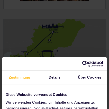
Zustimmung
Details
Über Cookies
Kroatien - Ungarn - Kroatien
Diese Webseite verwendet Cookies
Wir verwenden Cookies, um Inhalte und Anzeigen zu
Ultra (7.–9. Juli) - Ozora (31. Juli–6. August) -
personalisieren, Social-Media-Features bereitzustellen