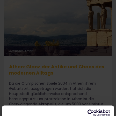
Akropolis, Athen
Athen: Glanz der Antike und Chaos des
modernen Alltags
Da die Olympischen Spiele 2004 in Athen, ihrem
Geburtsort, ausgetragen wurden, hat sich die
Hauptstadt glücklicherweise entsprechend
herausgeputzt. Hauptattraktion in Athen ist die
überwältigende
Akropolis
, die um 5000 vor Christus
eine jungsteinzeitliche Siedlung beherbergte und
seitdem vielen Kriegen und der natürlichen Erosion