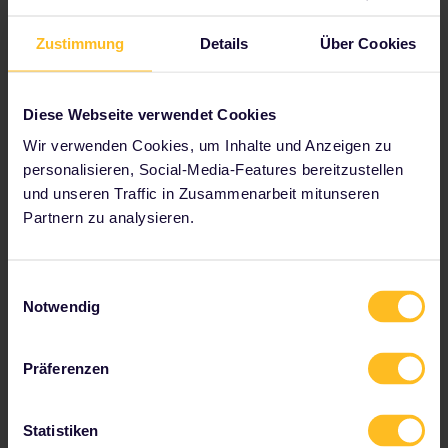
standgehalten hat. Steige die Stufen dieses antiken
Bauwerks hinauf, genieße den herrlichen Blick über
Zustimmung
Details
Über Cookies
die moderne Stadt und sinniere darüber nach, wie
sich die Gesellschaft verändert hat.
Diese Webseite verwendet Cookies
Die Akropolis ist 30 Gehminuten vom
Wir verwenden Cookies, um Inhalte und Anzeigen zu
Bahnhof Laríssis und vom Bahnhof
personalisieren, Social-Media-Features bereitzustellen
Peloponnes entfernt (die beiden Bahnhöfe
und unseren Traffic in Zusammenarbeit mitunseren
liegen beinahe nebeneinander).
Partnern zu analysieren.
Einwilligungsauswahl
Notwendig
Präferenzen
Statistiken