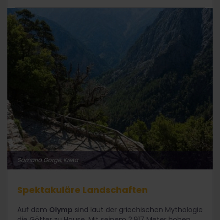
Samaria Gorge, Kreta
Spektakuläre Landschaften
Auf dem
Olymp
sind laut der griechischen Mythologie
die Götter zu Hause. Mit seinem 2.917 Meter hohen