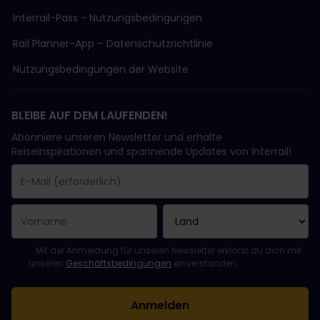
Interrail-Pass - Nutzungsbedingungen
Rail Planner-App – Datenschutzrichtlinie
Nutzungsbedingungen der Website
BLEIBE AUF DEM LAUFENDEN!
Abonniere unseren Newsletter und erhalte
Reiseinspirationen und spannende Updates von Interrail!
Sie haben sich erfolgreich angemeldet.
Das Feld „E-Mail-Adresse“ ist ein Pflichtfeld!
Diese E-Mail-Adresse ist ungültig!
Beim Abonnieren des Newsletters ist ein Fehler aufgetreten. Bit
Du hast diesen Newsletter bereits abonniert!
Bitte stimme den Allgemeinen Geschäftsbedingungen zu, um de
Mit der Anmeldung für unseren Newsletter erklärst du dich mit
unseren
Geschäftsbedingungen
einverstanden.