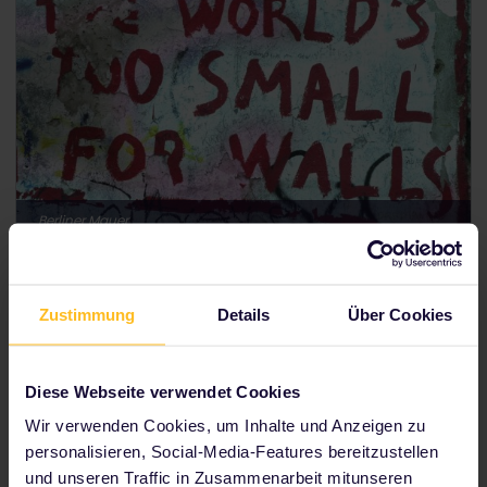
Berliner Mauer
Berlin: die europäische Underground-
Metropole
Zustimmung
Details
Über Cookies
Berlin ist eine der
mega
-angesagten deutschen
Städte und gibt sich aufgeschlossen, eklektisch und
Diese Webseite verwendet Cookies
ausgesprochen eigenwillig. Erfahre auf deiner Reise
mehr über die jüngere Geschichte Deutschlands und
Wir verwenden Cookies, um Inhalte und Anzeigen zu
entdecke das faszinierende künstlerische Potenzial
personalisieren, Social-Media-Features bereitzustellen
Berlins. Lasse dich nachts in der verborgenen
und unseren Traffic in Zusammenarbeit mitunseren