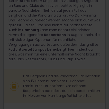
Berlin
ist mit einem unglaublich vielseitigen Angebot
an Bars und Clubs definitiv ein echtes Highlight in
puncto Nachtleben. Sieh dir auf jeden Fall das
Berghain und die Panorama Bar an, wo Dark Minimal
und Techno aufgelegt werden. Mache dich auf etwas
gefasst – diese Orte sind nichts für Zartbesaitete!
Auch in
Hamburg
kann man nachts viel erleben.
Nimm die legendäre
Reeperbahn
in Augenschein, die
mit vielseitigen Optionen für nächtliche
Vergnügungen aufwartet und außerdem das größte
Rotlichtviertel Europas beherbergt. Hier findest du
alles, was man für eine unterhaltsame Nacht braucht:
tolle Bars, Restaurants, Clubs und Strip-Lokale.
Das Berghain und die Panorama Bar befinden
sich 15 Gehminuten vom U-Bahnhof
Frankfurter Tor entfernt. Am Bahnhof
Reeperbahn befindest du dich bereits mitten
im Herzen von Hamburgs Rotlichtviertel.