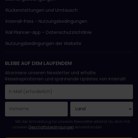
Rückerstattungen und Umtausch
Interrail-Pass - Nutzungsbedingungen
Rail Planner-App – Datenschutzrichtlinie
Nutzungsbedingungen der Website
BLEIBE AUF DEM LAUFENDEN!
Abonniere unseren Newsletter und erhalte
Reiseinspirationen und spannende Updates von Interrail!
Sie haben sich erfolgreich angemeldet.
Das Feld „E-Mail-Adresse“ ist ein Pflichtfeld!
Diese E-Mail-Adresse ist ungültig!
Beim Abonnieren des Newsletters ist ein Fehler aufgetreten. Bit
Du hast diesen Newsletter bereits abonniert!
Bitte stimme den Allgemeinen Geschäftsbedingungen zu, um de
Mit der Anmeldung für unseren Newsletter erklärst du dich mit
unseren
Geschäftsbedingungen
einverstanden.