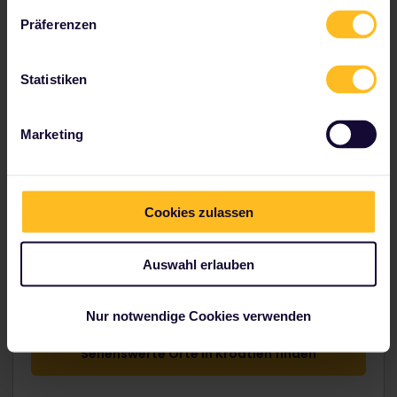
Präferenzen
Statistiken
Kroatien erleben
Marketing
Cookies zulassen
Auswahl erlauben
Die kroatische Natur ist einfach grandios und definitiv
eine Reise wert!
Nur notwendige Cookies verwenden
Sehenswerte Orte in Kroatien finden