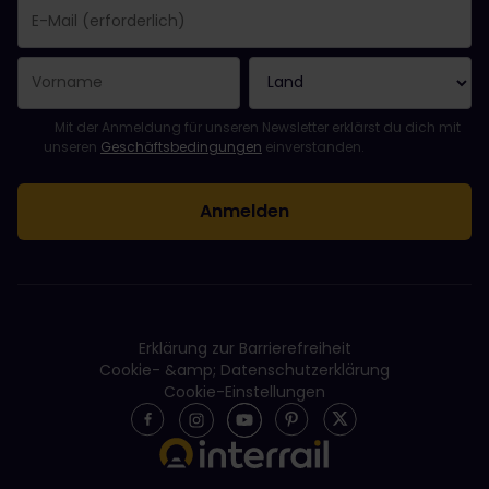
Sie haben sich erfolgreich angemeldet.
Das Feld „E-Mail-Adresse“ ist ein Pflichtfeld!
Diese E-Mail-Adresse ist ungültig!
Beim Abonnieren des Newsletters ist ein Fehler aufgetreten. Bit
Du hast diesen Newsletter bereits abonniert!
Bitte stimme den Allgemeinen Geschäftsbedingungen zu, um de
Mit der Anmeldung für unseren Newsletter erklärst du dich mit
unseren
Geschäftsbedingungen
einverstanden.
Erklärung zur Barrierefreiheit
Cookie- &amp; Datenschutzerklärung
Cookie-Einstellungen