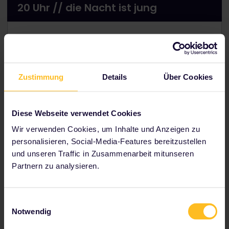
20 Uhr // die Nacht ist jung
Zustimmung
Details
Über Cookies
Diese Webseite verwendet Cookies
Wir verwenden Cookies, um Inhalte und Anzeigen zu
personalisieren, Social-Media-Features bereitzustellen
Starte in einem der vielen Restaurants der Stadt in die
und unseren Traffic in Zusammenarbeit mitunseren
Nacht und stärke dich mit mediterranen
Partnern zu analysieren.
Köstlichkeiten. Ist dein Hunger gestillt, kann das
Vergnügen beginnen.
Revelin
ist der berühmteste
Club von Dubrovnik, in dem häufig DJs aus aller Welt
Einwilligungsauswahl
auflegen. Und die Bar unter freiem Himmel
Banje
Notwendig
Beach
sorgt dafür, dass du dich noch lange an diese
Sommernacht erinnern wirst.