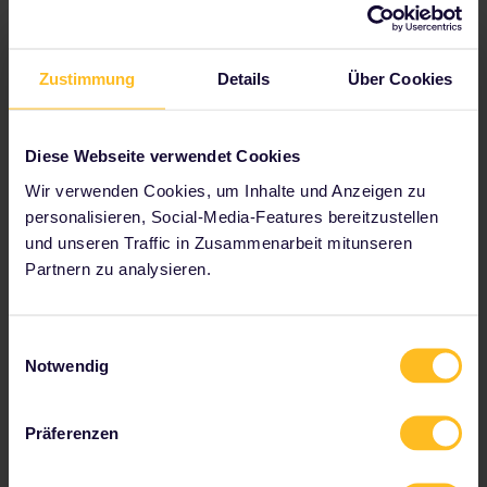
2 € pro Person und Zug
9 € Zuschlag pro Bestellung
(für Tickets im Papierformat)
Zustimmung
Details
Über Cookies
Andere Plattformen
Rail Europe
Diese Webseite verwendet Cookies
Italiarail
Wir verwenden Cookies, um Inhalte und Anzeigen zu
Erklärungen, wie die einzelnen
personalisieren, Social-Media-Features bereitzustellen
Buchungsplattformen
funktionieren, findest du hier:
und unseren Traffic in Zusammenarbeit mitunseren
Wie buche ich meine
Partnern zu analysieren.
Reservierungen?
Vor Ort am Bahnhof in Italien
Einwilligungsauswahl
Notwendig
Telefonisch
Du kannst Reservierungen über
das
Callcenter von Trenitalia
Präferenzen
buchen