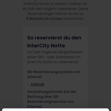
InterCity Notte zu sichern, solltest du
so früh wie möglich reservieren. Deine
Reservierungen kannst du bis zu
6 Monate im Voraus
vornehmen.
So reservierst du den
InterCity Notte
Du hast folgende Möglichkeiten,
einen Sitz- oder Schlafplatz im
InterCity Notte zu reservieren:
SB-Reservierungssystem von
Interrail
Interrail
Verwaltungskosten bei der
Buchung über SB-
Reservierungsservice von
Interrail