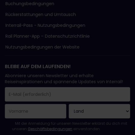
Buchungsbedingungen
Rückerstattungen und Umtausch
Interrail-Pass - Nutzungsbedingungen
Rail Planner-App – Datenschutzrichtlinie
Nutzungsbedingungen der Website
BLEIBE AUF DEM LAUFENDEN!
Abonniere unseren Newsletter und erhalte
Reiseinspirationen und spannende Updates von Interrail!
Sie haben sich erfolgreich angemeldet.
Das Feld „E-Mail-Adresse“ ist ein Pflichtfeld!
Diese E-Mail-Adresse ist ungültig!
Beim Abonnieren des Newsletters ist ein Fehler aufgetreten. Bit
Du hast diesen Newsletter bereits abonniert!
Bitte stimme den Allgemeinen Geschäftsbedingungen zu, um de
Mit der Anmeldung für unseren Newsletter erklärst du dich mit
unseren
Geschäftsbedingungen
einverstanden.