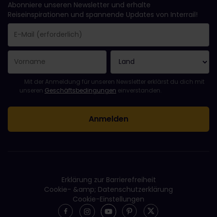
Abonniere unseren Newsletter und erhalte
Reiseinspirationen und spannende Updates von Interrail!
Sie haben sich erfolgreich angemeldet.
Das Feld „E-Mail-Adresse“ ist ein Pflichtfeld!
Diese E-Mail-Adresse ist ungültig!
Beim Abonnieren des Newsletters ist ein Fehler aufgetreten. Bit
Du hast diesen Newsletter bereits abonniert!
Bitte stimme den Allgemeinen Geschäftsbedingungen zu, um de
Mit der Anmeldung für unseren Newsletter erklärst du dich mit
unseren
Geschäftsbedingungen
einverstanden.
Erklärung zur Barrierefreiheit
Cookie- &amp; Datenschutzerklärung
Cookie-Einstellungen