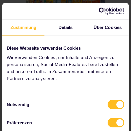
Zustimmung
Details
Über Cookies
Bist du bereit für deine Reisen
im Jahr 2022? Von Städtereisen
Diese Webseite verwendet Cookies
bis Sommerspaß – sieh dir die 10
besten europäischen Reiseziele
Wir verwenden Cookies, um Inhalte und Anzeigen zu
dieses Jahres an.
personalisieren, Social-Media-Features bereitzustellen
und unseren Traffic in Zusammenarbeit mitunseren
Partnern zu analysieren.
MEHR ENTDECKEN
Einwilligungsauswahl
Notwendig
Präferenzen