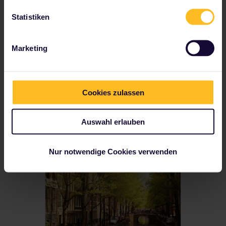
Statistiken
Marketing
Wenn du eine Herausforderung
suchst, schau dir die ultimative
To-do-Liste für Interrail an, um
einige unglaubliche Interrail-
Cookies zulassen
Erlebnisse abzuhaken ... (nur in
englischer Sprache).
Auswahl erlauben
HERAUSFORDERUNG
Nur notwendige Cookies verwenden