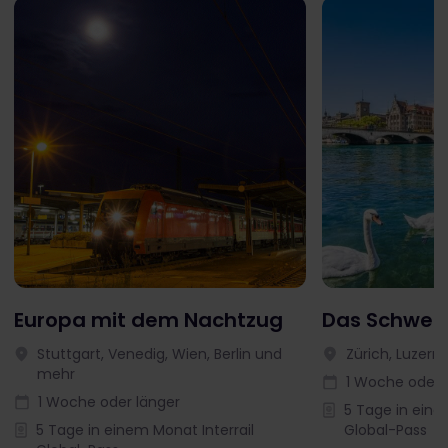
Europa mit dem Nachtzug
Das Schweiz
Stuttgart, Venedig, Wien, Berlin und
Zürich, Luzern
mehr
1 Woche oder 
1 Woche oder länger
5 Tage in eine
5 Tage in einem Monat Interrail
Global-Pass