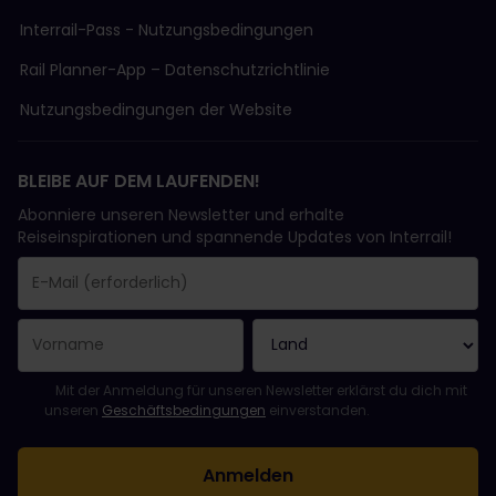
Interrail-Pass - Nutzungsbedingungen
Rail Planner-App – Datenschutzrichtlinie
Nutzungsbedingungen der Website
BLEIBE AUF DEM LAUFENDEN!
Abonniere unseren Newsletter und erhalte
Reiseinspirationen und spannende Updates von Interrail!
Sie haben sich erfolgreich angemeldet.
Das Feld „E-Mail-Adresse“ ist ein Pflichtfeld!
Diese E-Mail-Adresse ist ungültig!
Beim Abonnieren des Newsletters ist ein Fehler aufgetreten. Bit
Du hast diesen Newsletter bereits abonniert!
Bitte stimme den Allgemeinen Geschäftsbedingungen zu, um de
Mit der Anmeldung für unseren Newsletter erklärst du dich mit
unseren
Geschäftsbedingungen
einverstanden.