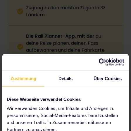
Zugang zu den meisten Zügen in 33
Ländern
Die Rail Planner-App, mit der
du
deine Reise planen, deinen Pass
aufbewahren und deine Fahrkarte
unterwegs vorzeigen kannst.
Online-Support: per Chat, FAQs oder
Zustimmung
Details
Über Cookies
unsere Community
Diese Webseite verwendet Cookies
Flexible
Richtlinien zu Umtausch und
Wir verwenden Cookies, um Inhalte und Anzeigen zu
Rückgabe
, damit du mit einem guten
personalisieren, Social-Media-Features bereitzustellen
Gefühl buchen kannst.
und unseren Traffic in Zusammenarbeit mitunseren
Partnern zu analysieren.