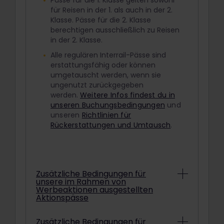
Pässe für die 1. Klasse gelten sowohl
für Reisen in der 1. als auch in der 2.
Klasse. Pässe für die 2. Klasse
berechtigen ausschließlich zu Reisen
in der 2. Klasse.
Alle regulären Interrail-Pässe sind
erstattungsfähig oder können
umgetauscht werden, wenn sie
ungenutzt zurückgegeben
werden.
Weitere Infos findest du in
unseren Buchungsbedingungen
und
unseren
Richtlinien für
Rückerstattungen und Umtausch
.
Zusätzliche Bedingungen für
unsere im Rahmen von
Werbeaktionen ausgestellten
Aktionspässe
Abhängig von den konkreten
Zusätzliche Bedingungen für