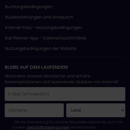
Buchungsbedingungen
Rückerstattungen und Umtausch
Interrail-Pass - Nutzungsbedingungen
Rail Planner-App – Datenschutzrichtlinie
Nutzungsbedingungen der Website
BLEIBE AUF DEM LAUFENDEN!
Abonniere unseren Newsletter und erhalte
Reiseinspirationen und spannende Updates von Interrail!
Sie haben sich erfolgreich angemeldet.
Das Feld „E-Mail-Adresse“ ist ein Pflichtfeld!
Diese E-Mail-Adresse ist ungültig!
Beim Abonnieren des Newsletters ist ein Fehler aufgetreten. Bit
Du hast diesen Newsletter bereits abonniert!
Bitte stimme den Allgemeinen Geschäftsbedingungen zu, um de
Mit der Anmeldung für unseren Newsletter erklärst du dich mit
unseren
Geschäftsbedingungen
einverstanden.