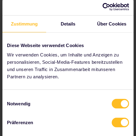
Plane deine Reise
Beginnen Sie jetzt mit der Planung Ihres Interrail-
Zustimmung
Details
Über Cookies
Abenteuers:
Reisedetails im Fahrplan überprüfen
Diese Webseite verwendet Cookies
Karte des europäischen Streckennetzes anzeigen
Wir verwenden Cookies, um Inhalte und Anzeigen zu
Infos zu Reservierungen lesen
personalisieren, Social-Media-Features bereitzustellen
Jugendherberge buchen
und unseren Traffic in Zusammenarbeit mitunseren
Ermäßigungen mit deinem Pass erhalten
Partnern zu analysieren.
Einwilligungsauswahl
Notwendig
Zu unseren Partnern gehören
Präferenzen