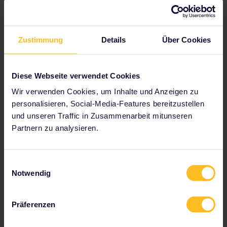
Plane deine Reise
Beginnen Sie jetzt mit der Planung Ihres Interrail-
Zustimmung
Details
Über Cookies
Abenteuers:
Reisedetails im Fahrplan überprüfen
Diese Webseite verwendet Cookies
Karte des europäischen Streckennetzes anzeigen
Wir verwenden Cookies, um Inhalte und Anzeigen zu
Infos zu Reservierungen lesen
personalisieren, Social-Media-Features bereitzustellen
Jugendherberge buchen
und unseren Traffic in Zusammenarbeit mitunseren
Ermäßigungen mit deinem Pass erhalten
Partnern zu analysieren.
Einwilligungsauswahl
Notwendig
Zu unseren Partnern gehören
Präferenzen