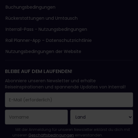
Buchungsbedingungen
Rückerstattungen und Umtausch
Interrail-Pass - Nutzungsbedingungen
Rail Planner-App – Datenschutzrichtlinie
Nutzungsbedingungen der Website
BLEIBE AUF DEM LAUFENDEN!
Abonniere unseren Newsletter und erhalte
Reiseinspirationen und spannende Updates von Interrail!
Sie haben sich erfolgreich angemeldet.
Das Feld „E-Mail-Adresse“ ist ein Pflichtfeld!
Diese E-Mail-Adresse ist ungültig!
Beim Abonnieren des Newsletters ist ein Fehler aufgetreten. Bit
Du hast diesen Newsletter bereits abonniert!
Bitte stimme den Allgemeinen Geschäftsbedingungen zu, um de
Mit der Anmeldung für unseren Newsletter erklärst du dich mit
unseren
Geschäftsbedingungen
einverstanden.