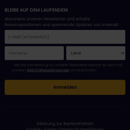
BLEIBE AUF DEM LAUFENDEN!
Abonniere unseren Newsletter und erhalte
Reiseinspirationen und spannende Updates von Interrail!
Sie haben sich erfolgreich angemeldet.
Das Feld „E-Mail-Adresse“ ist ein Pflichtfeld!
Diese E-Mail-Adresse ist ungültig!
Beim Abonnieren des Newsletters ist ein Fehler aufgetreten. Bit
Du hast diesen Newsletter bereits abonniert!
Bitte stimme den Allgemeinen Geschäftsbedingungen zu, um de
Mit der Anmeldung für unseren Newsletter erklärst du dich mit
unseren
Geschäftsbedingungen
einverstanden.
Erklärung zur Barrierefreiheit
Cookie- &amp; Datenschutzerklärung