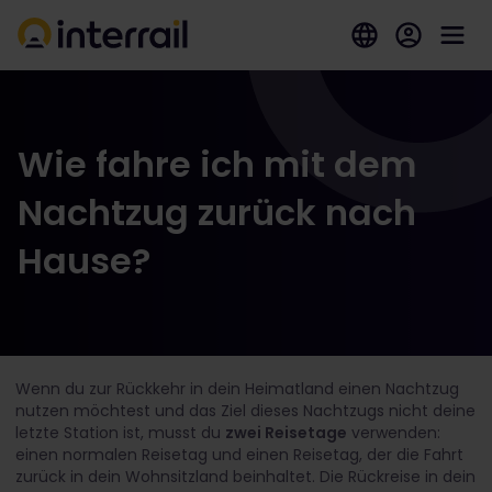
Wie fahre ich mit dem
Nachtzug zurück nach
Hause?
Wenn du zur Rückkehr in dein Heimatland einen Nachtzug
nutzen möchtest und das Ziel dieses Nachtzugs nicht deine
letzte Station ist, musst du
zwei Reisetage
verwenden:
einen normalen Reisetag und einen Reisetag, der die Fahrt
zurück in dein Wohnsitzland beinhaltet. Die Rückreise in dein