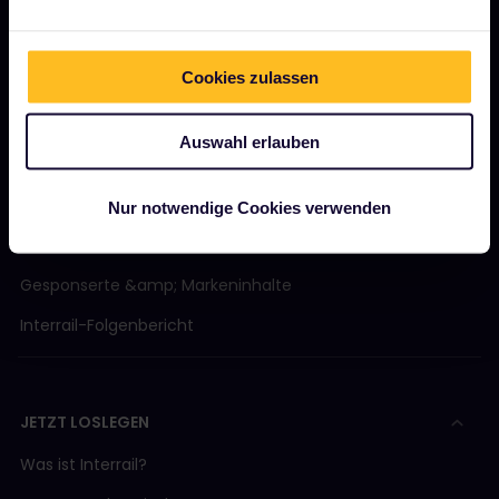
Cookies zulassen
UNSER UNTERNEHMEN
Über uns
Auswahl erlauben
Stellenangebote
Pressebereich
Nur notwendige Cookies verwenden
Unser Partner werden
Gesponserte &amp; Markeninhalte
Interrail-Folgenbericht
JETZT LOSLEGEN
Was ist Interrail?