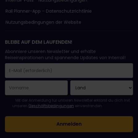
Interrail-Pass - Nutzungsbedingungen
Rail Planner-App – Datenschutzrichtlinie
Nutzungsbedingungen der Website
BLEIBE AUF DEM LAUFENDEN!
Abonniere unseren Newsletter und erhalte
Reiseinspirationen und spannende Updates von Interrail!
Sie haben sich erfolgreich angemeldet.
Das Feld „E-Mail-Adresse“ ist ein Pflichtfeld!
Diese E-Mail-Adresse ist ungültig!
Beim Abonnieren des Newsletters ist ein Fehler aufgetreten. Bit
Du hast diesen Newsletter bereits abonniert!
Bitte stimme den Allgemeinen Geschäftsbedingungen zu, um de
Mit der Anmeldung für unseren Newsletter erklärst du dich mit
unseren
Geschäftsbedingungen
einverstanden.