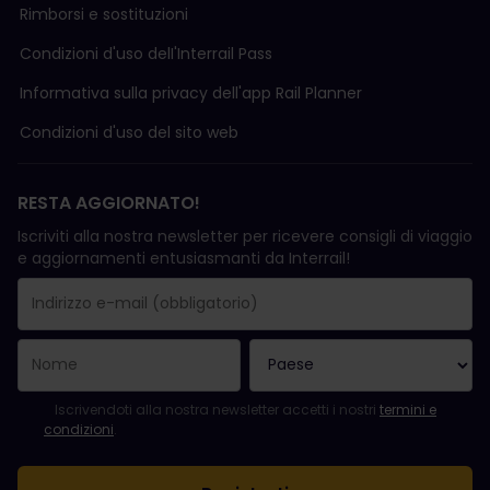
Rimborsi e sostituzioni
Condizioni d'uso delI'Interrail Pass
Informativa sulla privacy dell'app Rail Planner
Condizioni d'uso del sito web
RESTA AGGIORNATO!
Iscriviti alla nostra newsletter per ricevere consigli di viaggio
e aggiornamenti entusiasmanti da Interrail!
La registrazione è avvenuta con successo.
Il campo "Indirizzo e-mail" è obbligatorio.
L'indirizzo e-mail non è valido.
Si è verificato un errore durante l'iscrizione alla newsletter. Ripro
Sei già iscritto a questa newsletter!
Per iscriversi alla newsletter, accettare i termini e le condizioni.
Iscrivendoti alla nostra newsletter accetti i nostri
termini e
condizioni
.