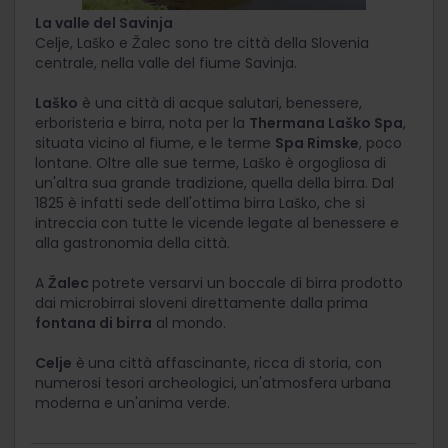
La valle del Savinja
Celje, Laško e Žalec sono tre città della Slovenia
centrale, nella valle del fiume Savinja.
Laško
è una città di acque salutari, benessere,
erboristeria e birra, nota per la
Thermana Laško Spa
,
situata vicino al fiume, e le terme
Spa Rimske
, poco
lontane. Oltre alle sue terme, Laško è orgogliosa di
un'altra sua grande tradizione, quella della birra. Dal
1825 è infatti sede dell'ottima birra Laško, che si
intreccia con tutte le vicende legate al benessere e
alla gastronomia della città.
A
Žalec
potrete versarvi un boccale di birra prodotto
dai microbirrai sloveni direttamente dalla prima
fontana di birra
al mondo.
Celje
è
una città affascinante, ricca di storia, con
numerosi tesori archeologici, un'atmosfera urbana
moderna e un'anima verde.