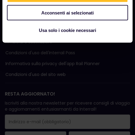
Acconsenti ai selezionati
TERMINI E CONDIZIONI
Usa solo i cookie necessari
Condizioni di prenotazione
Rimborsi e sostituzioni
Condizioni d'uso delI'Interrail Pass
Informativa sulla privacy dell'app Rail Planner
Condizioni d'uso del sito web
RESTA AGGIORNATO!
Iscriviti alla nostra newsletter per ricevere consigli di viaggio
e aggiornamenti entusiasmanti da Interrail!