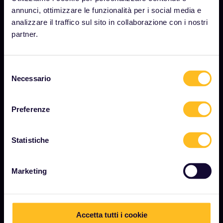
Sala stampa
annunci, ottimizzare le funzionalità per i social media e
analizzare il traffico sul sito in collaborazione con i nostri
Diventa nostro partner
partner.
Contenuti sponsorizzati
Rapporto sull'impatto di Interrail
Selezione
Necessario
del
consenso
INIZIA
Preferenze
Cos'è Interrail?
Come utilizzare il Pass
Statistiche
Rivista
Marketing
Community
Turismo sostenibile
Assistenza
Accetta tutti i cookie